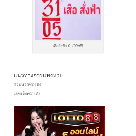
เสือสั่งฟ้า 01/09/65
แนวทางการแทงหวย
รวมหวยซองดัง
เลขเด็ดซองดัง