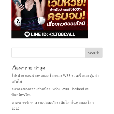
เนื้อหาหวย ล่าสุด
โปรฝาก ถอนช่วงฟุตบอลโลกของ W88 รวดเร็วและคุ้มค่า
หรือไม่
อนาคตของความร่วมมือระหว่าง W88 Thailand กับ
พันธมิตรใหม่
มาตรการรักษาความปลอดภัยระดับโลกในฟุตบอลโลก
2026