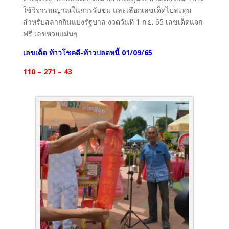
ใช้วิจารณญาณในการรับชม และเลือกเลขเด็ดไปลงทุน
สำหรับสลากกินแบ่งรัฐบาล งวดวันที่ 1 ก.ย. 65 เลขเด็ดแจก
ฟรี เลขหวยแม่นๆ
เลขเด็ด ท้าวโชคดี-ท้าวปลดหนี้ 01/09/65
110 – 271 – 43