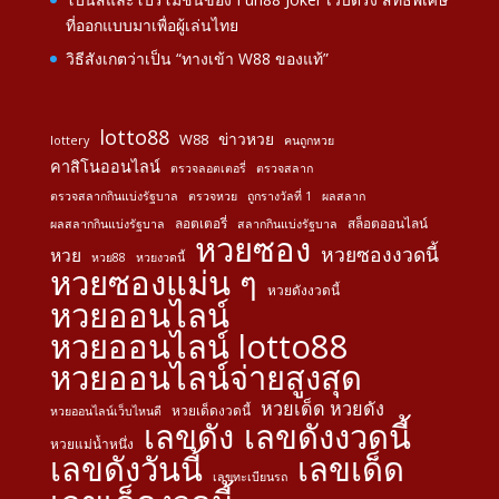
ที่ออกแบบมาเพื่อผู้เล่นไทย
วิธีสังเกตว่าเป็น “ทางเข้า W88 ของแท้”
lotto88
ข่าวหวย
W88
lottery
คนถูกหวย
คาสิโนออนไลน์
ตรวจลอตเตอรี่
ตรวจสลาก
ตรวจสลากกินแบ่งรัฐบาล
ตรวจหวย
ถูกรางวัลที่ 1
ผลสลาก
ลอตเตอรี่
สล็อตออนไลน์
ผลสลากกินแบ่งรัฐบาล
สลากกินแบ่งรัฐบาล
หวยซอง
หวยซองงวดนี้
หวย
หวย88
หวยงวดนี้
หวยซองแม่น ๆ
หวยดังงวดนี้
หวยออนไลน์
หวยออนไลน์ lotto88
หวยออนไลน์จ่ายสูงสุด
หวยเด็ด หวยดัง
หวยเด็ดงวดนี้
หวยออนไลน์เว็บไหนดี
เลขดัง
เลขดังงวดนี้
หวยแม่น้ำหนึ่ง
เลขดังวันนี้
เลขเด็ด
เลขทะเบียนรถ