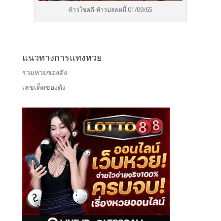
ท้าวโชคดี-ท้าวปลดหนี้ 01/09/65
แนวทางการแทงหวย
รวมหวยซองดัง
เลขเด็ดซองดัง