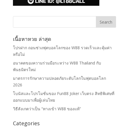
เนื้อหาหวย ล่าสุด
โปรฝาก ถอนช่วงฟุตบอลโลกของ W88 รวดเร็วและคุ้มค่า
หรือไม่
อนาคตของความร่วมมือระหว่าง W88 Thailand กับ
พันธมิตรใหม่
มาตรการรักษาความปลอดภัยระดับโลกในฟุตบอลโลก
2026
โบนัสและโปรโมชั่นของ Fun88 Joker เว็บตรง สิทธิพิเศษที่
ออกแบบมาเพื่อผู้เล่นไทย
วิธีสังเกตว่าเป็น “ทางเข้า W88 ของแท้”
Categories