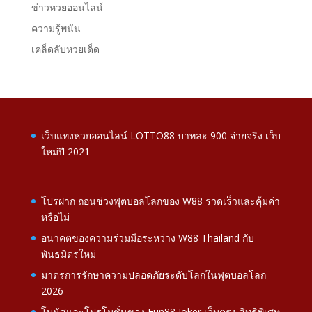
ข่าวหวยออนไลน์
ความรู้พนัน
เคล็ดลับหวยเด็ด
เว็บแทงหวยออนไลน์ LOTTO88 บาทละ 900 จ่ายจริง เว็บ
ใหม่ปี 2021
โปรฝาก ถอนช่วงฟุตบอลโลกของ W88 รวดเร็วและคุ้มค่า
หรือไม่
อนาคตของความร่วมมือระหว่าง W88 Thailand กับ
พันธมิตรใหม่
มาตรการรักษาความปลอดภัยระดับโลกในฟุตบอลโลก
2026
โบนัสและโปรโมชั่นของ Fun88 Joker เว็บตรง สิทธิพิเศษ