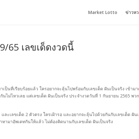
Market Lotto
ข่าวหว
09/65 เลขเด็ดงวดนี้
เป็นที่เรียบร้อยแล้ว ใครอยากจะลุ้นไปพร้อมกับเลขเด็ด ฝันเป็นจริง เข้ามาด
ุนกันไม่ไหวเลย แต่เลขเด็ด ฝันเป็นจริง ประจำงวดวันที่ 1 กันยายน 2565 พวก
รง และเลขเด็ด 2 ตัวตรง ใครเฝ้ารอ และอยากจะลุ้นไปด้วยกันกับเลขเด็ด ฝันเ
เราหามาอัพเดทกันให้แล้ว ไม่ต้องคิดนานกับเลขเด็ด ฝันเป็นจริง