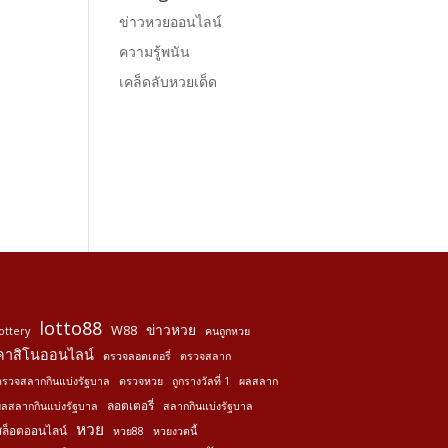
ข่าวหวยออนไลน์
ความรู้พนัน
เคล็ดลับหวยเด็ด
lotto88
ข่าวหวย
W88
ottery
คนถูกหวย
คาสิโนออนไลน์
ตรวจลอตเตอรี่
ตรวจสลาก
ตรวจสลากกินแบ่งรัฐบาล
ตรวจหวย
ถูกรางวัลที่ 1
ผลสลาก
ลอตเตอรี่
ผลสลากกินแบ่งรัฐบาล
สลากกินแบ่งรัฐบาล
หวย
สล็อตออนไลน์
หวย88
หวยงวดนี้