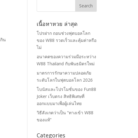
เนื้อหาหวย ล่าสุด
โปรฝาก ถอนช่วงฟุตบอลโลก
กิน
ของ W88 รวดเร็วและคุ้มค่าหรือ
ไม่
อนาคตของความร่วมมือระหว่าง
W88 Thailand กับพันธมิตรใหม่
มาตรการรักษาความปลอดภัย
ระดับโลกในฟุตบอลโลก 2026
โบนัสและโปรโมชั่นของ Fun88
Joker เว็บตรง สิทธิพิเศษที่
ออกแบบมาเพื่อผู้เล่นไทย
วิธีสังเกตว่าเป็น “ทางเข้า W88
ของแท้”
Categories