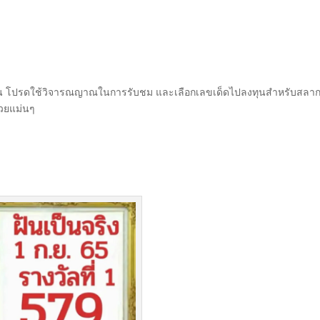
กัน โปรดใช้วิจารณญาณในการรับชม และเลือกเลขเด็ดไปลงทุนสำหรับสลาก
หวยแม่นๆ