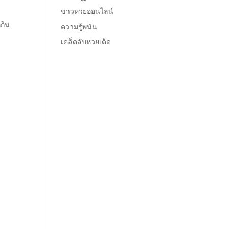
ข่าวหวยออนไลน์
กิน
ความรู้พนัน
เคล็ดลับหวยเด็ด