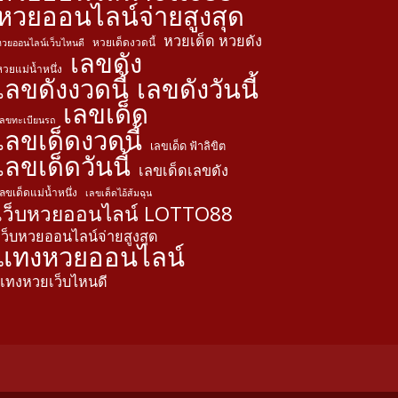
หวยออนไลน์จ่ายสูงสุด
หวยเด็ด หวยดัง
หวยเด็ดงวดนี้
วยออนไลน์เว็บไหนดี
เลขดัง
วยแม่น้ำหนึ่ง
เลขดังงวดนี้
เลขดังวันนี้
เลขเด็ด
เลขทะเบียนรถ
เลขเด็ดงวดนี้
เลขเด็ด ฟ้าลิขิต
เลขเด็ดวันนี้
เลขเด็ดเลขดัง
ลขเด็ดแม่น้ำหนึ่ง
เลขเด็ดไอ้ส้มฉุน
เว็บหวยออนไลน์ LOTTO88
เว็บหวยออนไลน์จ่ายสูงสุด
แทงหวยออนไลน์
แทงหวยเว็บไหนดี