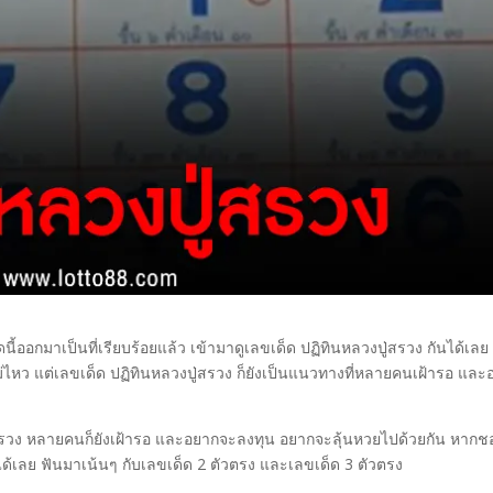
้ออกมาเป็นที่เรียบร้อยแล้ว เข้ามาดูเลขเด็ด ปฏิทินหลวงปู่สรวง กันได้เลย เ
่ไหว แต่เลขเด็ด ปฏิทินหลวงปู่สรวง ก็ยังเป็นแนวทางที่หลายคนเฝ้ารอ และ
ู่สรวง หลายคนก็ยังเฝ้ารอ และอยากจะลงทุน อยากจะลุ้นหวยไปด้วยกัน หากช
นได้เลย ฟันมาเน้นๆ กับเลขเด็ด 2 ตัวตรง และเลขเด็ด 3 ตัวตรง