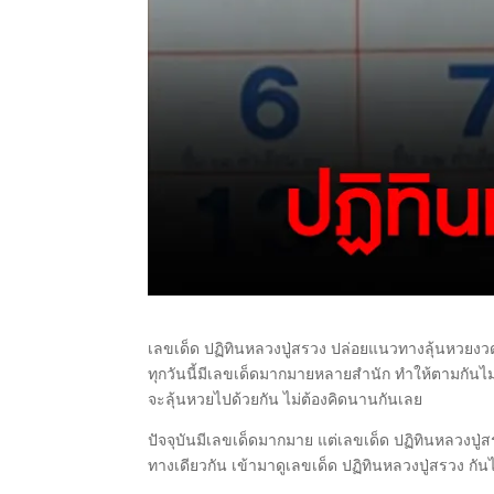
เลขเด็ด ปฏิทินหลวงปู่สรวง ปล่อยแนวทางลุ้นหวยงวดนี
ทุกวันนี้มีเลขเด็ดมากมายหลายสำนัก ทำให้ตามกันไม
จะลุ้นหวยไปด้วยกัน ไม่ต้องคิดนานกันเลย
ปัจจุบันมีเลขเด็ดมากมาย แต่เลขเด็ด ปฏิทินหลวงป
ทางเดียวกัน เข้ามาดูเลขเด็ด ปฏิทินหลวงปู่สรวง กั