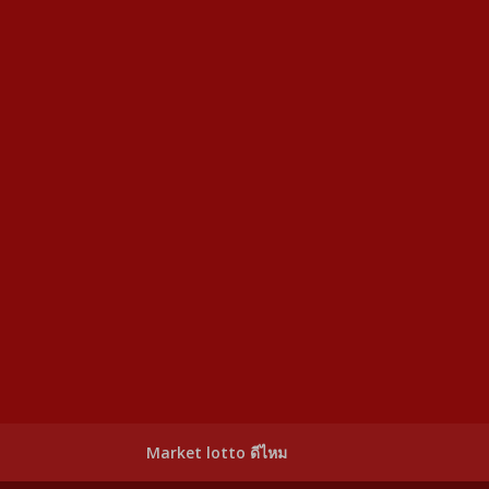
Market lotto ดีไหม