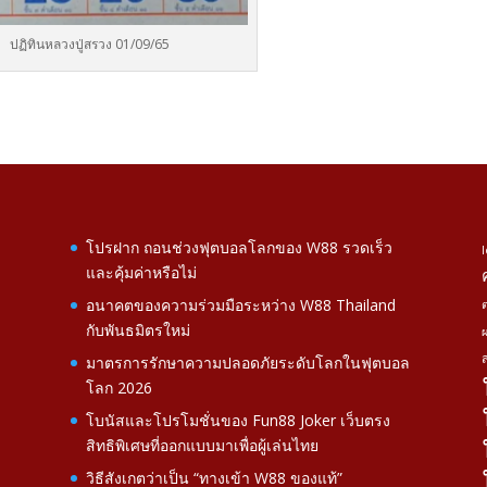
ปฏิทินหลวงปู่สรวง 01/09/65
โปรฝาก ถอนช่วงฟุตบอลโลกของ W88 รวดเร็ว
l
และคุ้มค่าหรือไม่
อนาคตของความร่วมมือระหว่าง W88 Thailand
กับพันธมิตรใหม่
มาตรการรักษาความปลอดภัยระดับโลกในฟุตบอล
โลก 2026
โบนัสและโปรโมชั่นของ Fun88 Joker เว็บตรง
สิทธิพิเศษที่ออกแบบมาเพื่อผู้เล่นไทย
วิธีสังเกตว่าเป็น “ทางเข้า W88 ของแท้”