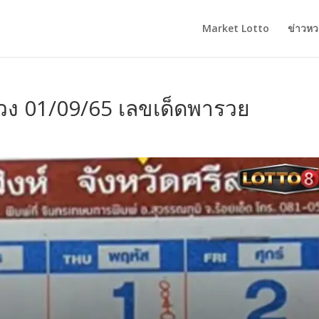
Market Lotto
ข่าวหว
รวง 01/09/65 เลขเด็ดพารวย