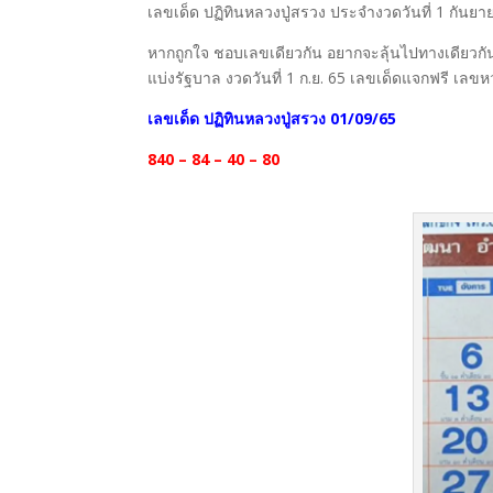
เลขเด็ด ปฏิทินหลวงปู่สรวง ประจำงวดวันที่ 1 กันย
หากถูกใจ ชอบเลขเดียวกัน อยากจะลุ้นไปทางเดียว
แบ่งรัฐบาล งวดวันที่ 1 ก.ย. 65 เลขเด็ดแจกฟรี เลข
เลขเด็ด ปฏิทินหลวงปู่สรวง 01/09/65
840 – 84 – 40 – 80