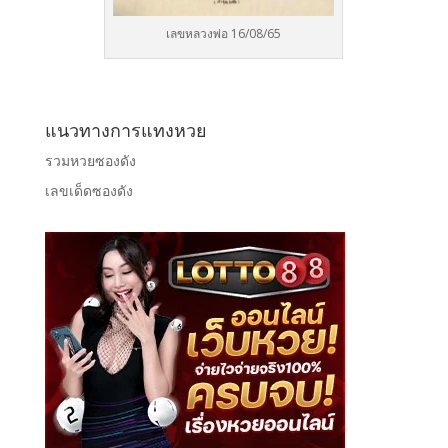
เลขหลวงพ่อ 16/08/65
แนวทางการแทงหวย
รวมหวยซองดัง
เลขเด็ดซองดัง