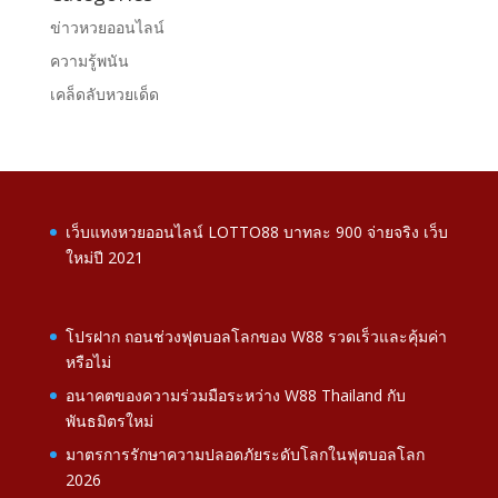
ข่าวหวยออนไลน์
ความรู้พนัน
เคล็ดลับหวยเด็ด
เว็บแทงหวยออนไลน์ LOTTO88 บาทละ 900 จ่ายจริง เว็บ
ใหม่ปี 2021
โปรฝาก ถอนช่วงฟุตบอลโลกของ W88 รวดเร็วและคุ้มค่า
หรือไม่
อนาคตของความร่วมมือระหว่าง W88 Thailand กับ
พันธมิตรใหม่
มาตรการรักษาความปลอดภัยระดับโลกในฟุตบอลโลก
2026