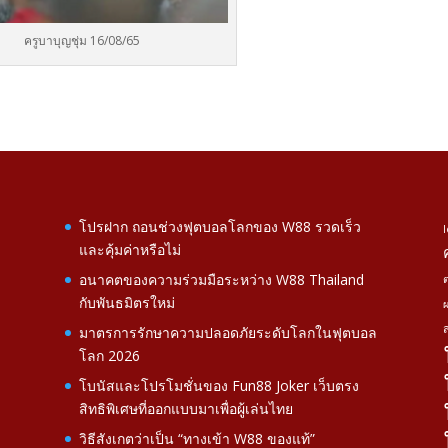
ครูบาบุญชุ่ม 16/08/65
โปรฝาก ถอนช่วงฟุตบอลโลกของ W88 รวดเร็ว
l
และคุ้มค่าหรือไม่
อนาคตของความร่วมมือระหว่าง W88 Thailand
กับพันธมิตรใหม่
มาตรการรักษาความปลอดภัยระดับโลกในฟุตบอล
โลก 2026
โบนัสและโปรโมชั่นของ Fun88 Joker เว็บตรง
สิทธิพิเศษที่ออกแบบมาเพื่อผู้เล่นไทย
วิธีสังเกตว่าเป็น “ทางเข้า W88 ของแท้”