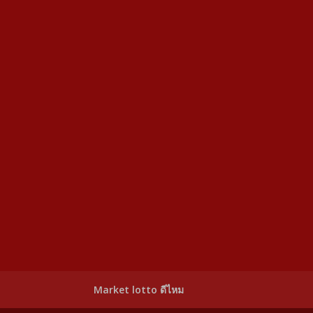
Market lotto ดีไหม