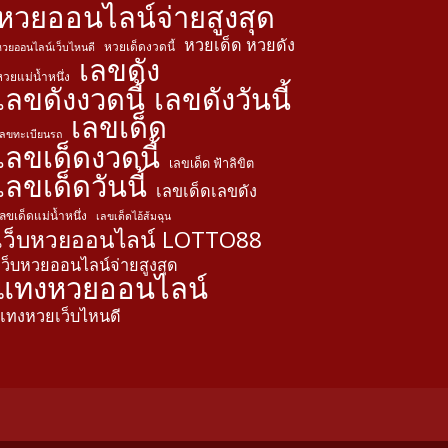
หวยออนไลน์จ่ายสูงสุด
หวยเด็ด หวยดัง
หวยเด็ดงวดนี้
วยออนไลน์เว็บไหนดี
เลขดัง
วยแม่น้ำหนึ่ง
เลขดังงวดนี้
เลขดังวันนี้
เลขเด็ด
เลขทะเบียนรถ
เลขเด็ดงวดนี้
เลขเด็ด ฟ้าลิขิต
เลขเด็ดวันนี้
เลขเด็ดเลขดัง
ลขเด็ดแม่น้ำหนึ่ง
เลขเด็ดไอ้ส้มฉุน
เว็บหวยออนไลน์ LOTTO88
เว็บหวยออนไลน์จ่ายสูงสุด
แทงหวยออนไลน์
แทงหวยเว็บไหนดี