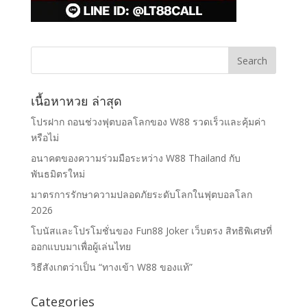
เนื้อหาหวย ล่าสุด
โปรฝาก ถอนช่วงฟุตบอลโลกของ W88 รวดเร็วและคุ้มค่า
หรือไม่
อนาคตของความร่วมมือระหว่าง W88 Thailand กับ
พันธมิตรใหม่
มาตรการรักษาความปลอดภัยระดับโลกในฟุตบอลโลก
2026
โบนัสและโปรโมชั่นของ Fun88 Joker เว็บตรง สิทธิพิเศษที่
ออกแบบมาเพื่อผู้เล่นไทย
วิธีสังเกตว่าเป็น “ทางเข้า W88 ของแท้”
Categories