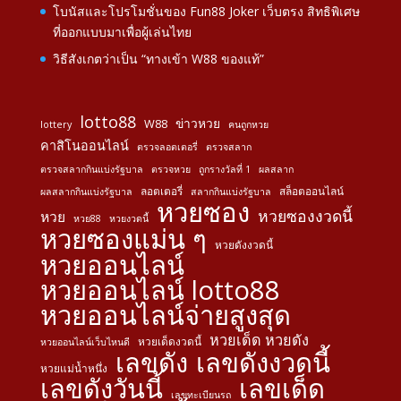
โบนัสและโปรโมชั่นของ Fun88 Joker เว็บตรง สิทธิพิเศษ
ที่ออกแบบมาเพื่อผู้เล่นไทย
วิธีสังเกตว่าเป็น “ทางเข้า W88 ของแท้”
lotto88
ข่าวหวย
W88
lottery
คนถูกหวย
คาสิโนออนไลน์
ตรวจลอตเตอรี่
ตรวจสลาก
ตรวจสลากกินแบ่งรัฐบาล
ตรวจหวย
ถูกรางวัลที่ 1
ผลสลาก
ลอตเตอรี่
สล็อตออนไลน์
ผลสลากกินแบ่งรัฐบาล
สลากกินแบ่งรัฐบาล
หวยซอง
หวยซองงวดนี้
หวย
หวย88
หวยงวดนี้
หวยซองแม่น ๆ
หวยดังงวดนี้
หวยออนไลน์
หวยออนไลน์ lotto88
หวยออนไลน์จ่ายสูงสุด
หวยเด็ด หวยดัง
หวยเด็ดงวดนี้
หวยออนไลน์เว็บไหนดี
เลขดัง
เลขดังงวดนี้
หวยแม่น้ำหนึ่ง
เลขดังวันนี้
เลขเด็ด
เลขทะเบียนรถ