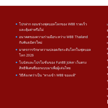
โปรฝาก ถอนช่วงฟุตบอลโลกของ W88 รวดเร็ว
l
และคุ้มค่าหรือไม่
อนาคตของความร่วมมือระหว่าง W88 Thailand
กับพันธมิตรใหม่
มาตรการรักษาความปลอดภัยระดับโลกในฟุตบอล
โลก 2026
โบนัสและโปรโมชั่นของ Fun88 Joker เว็บตรง
สิทธิพิเศษที่ออกแบบมาเพื่อผู้เล่นไทย
วิธีสังเกตว่าเป็น “ทางเข้า W88 ของแท้”
ห
ห