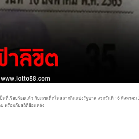
็นที่เรียบร้อยแล้ว กับเลขเด็ดในสลากกินแบ่งรัฐบาล งวดวันที่ 16 สิงหาคม
ลย พร้อมกับสถิติย้อนหลัง