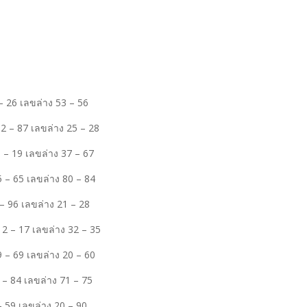
– 26 เลขล่าง 53 – 56
2 – 87 เลขล่าง 25 – 28
 – 19 เลขล่าง 37 – 67
 – 65 เลขล่าง 80 – 84
– 96 เลขล่าง 21 – 28
2 – 17 เลขล่าง 32 – 35
 – 69 เลขล่าง 20 – 60
– 84 เลขล่าง 71 – 75
 59 เลขล่าง 20 – 90