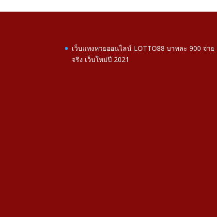
เว็บแทงหวยออนไลน์ LOTTO88 บาทละ 900 จ่าย
จริง เว็บใหม่ปี 2021