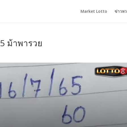
Market Lotto
ข่าวหว
65 ม้าพารวย