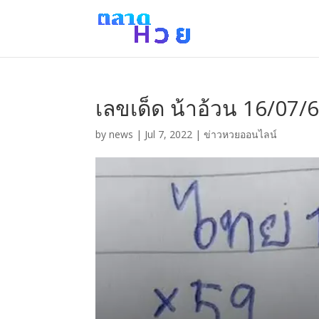
เลขเด็ด น้าอ้วน 16/07/
by
news
|
Jul 7, 2022
|
ข่าวหวยออนไลน์