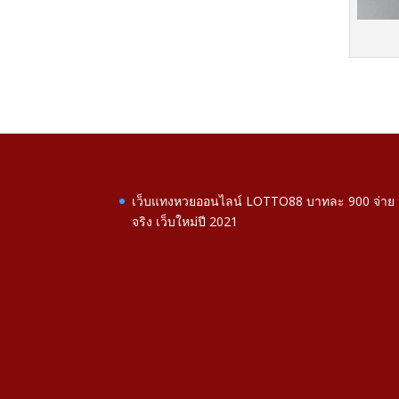
เว็บแทงหวยออนไลน์ LOTTO88 บาทละ 900 จ่าย
จริง เว็บใหม่ปี 2021