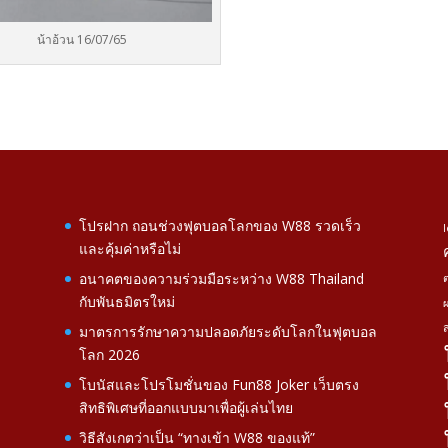
น้าอ้วน 16/07/65
โปรฝาก ถอนช่วงฟุตบอลโลกของ W88 รวดเร็ว
l
และคุ้มค่าหรือไม่
อนาคตของความร่วมมือระหว่าง W88 Thailand
กับพันธมิตรใหม่
มาตรการรักษาความปลอดภัยระดับโลกในฟุตบอล
โลก 2026
โบนัสและโปรโมชั่นของ Fun88 Joker เว็บตรง
สิทธิพิเศษที่ออกแบบมาเพื่อผู้เล่นไทย
วิธีสังเกตว่าเป็น “ทางเข้า W88 ของแท้”