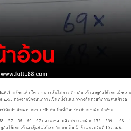
ที่เรียบร้อยแล้ว ใครอยากจะลุ้นไปทางเดียวกัน เข้ามาดูกันได้เลย เมื่อกลา
ม 2565 หลังจากปัจจุบันกลายเป็นหนึ่งในแนวทางลุ้นหวยที่หลายคนเฝ้ารอ
ห้แล้ว อัพเดท และแบ่งปันกันเป็นที่เรียบร้อยกับเลขเด็ด น้าอ้วน
– 68 – 57 – 56 – 60 – 67 และเลขสามตัว ประกอบด้วย 159 – 569 – 168 – 
ันได้เลย เข้ามาลุ้นกันได้เลย กับเลขเด็ด น้าอ้วน งวดวันที่ 16 ก.ค. 65