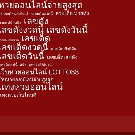
หวยออนไลน์จ่ายสูงสุด
หวยเด็ด หวยดัง
หวยเด็ดงวดนี้
วยออนไลน์เว็บไหนดี
เลขดัง
วยแม่น้ำหนึ่ง
เลขดังงวดนี้
เลขดังวันนี้
เลขเด็ด
เลขทะเบียนรถ
เลขเด็ดงวดนี้
เลขเด็ด ฟ้าลิขิต
เลขเด็ดวันนี้
เลขเด็ดเลขดัง
ลขเด็ดแม่น้ำหนึ่ง
เลขเด็ดไอ้ส้มฉุน
เว็บหวยออนไลน์ LOTTO88
เว็บหวยออนไลน์จ่ายสูงสุด
แทงหวยออนไลน์
แทงหวยเว็บไหนดี