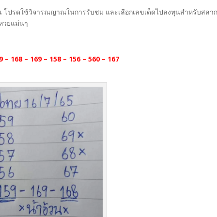
กัน โปรดใช้วิจารณญาณในการรับชม และเลือกเลขเด็ดไปลงทุนสำหรับสลาก
ขหวยแม่นๆ
69 – 168 – 169 – 158 – 156 – 560 – 167