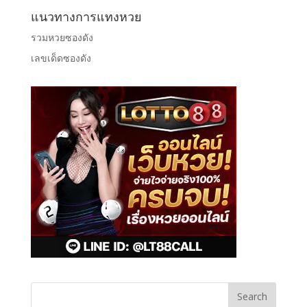
แนวทางการแทงหวย
รวมหวยซองดัง
เลขเด็ดซองดัง