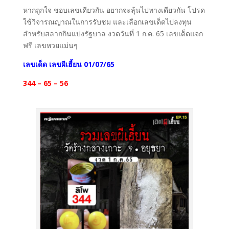
หากถูกใจ ชอบเลขเดียวกัน อยากจะลุ้นไปทางเดียวกัน โปรด
ใช้วิจารณญาณในการรับชม และเลือกเลขเด็ดไปลงทุน
สำหรับสลากกินแบ่งรัฐบาล งวดวันที่ 1 ก.ค. 65 เลขเด็ดแจก
ฟรี เลขหวยแม่นๆ
เลขเด็ด เลขผีเฮี้ยน 01/07/65
344 – 65 – 56