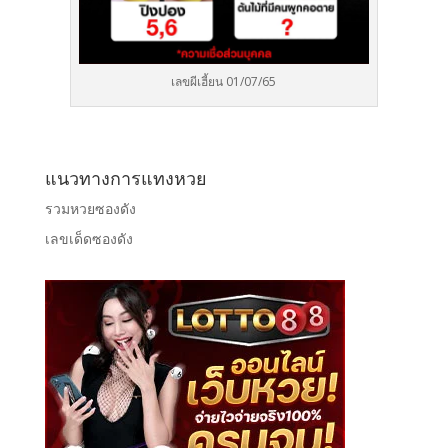
เลขผีเฮี้ยน 01/07/65
แนวทางการแทงหวย
รวมหวยซองดัง
เลขเด็ดซองดัง