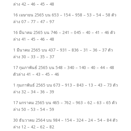
ล่าง 42 – 46 – 45 – 48
16 เมษายน 2565 บน 653 – 154 – 958 – 53 – 54 – 58 ตัว
ล่าง 07 – 77 – 47 – 97
16 มีนาคม 2565 บน 746 – 241 – 045 – 40 – 41 – 46 ตัว
ล่าง 41 – 45 – 46 – 48
1 มีนาคม 2565 บน 437 – 931 – 836 – 31 – 36 – 37 ตัว
ล่าง 30 – 33 – 35 – 37
17 กุมภาพันธ์ 2565 บน 548 – 340 – 140 – 40 – 44 – 48
ตัวล่าง 41 – 43 – 45 – 46
1 กุมภาพันธ์ 2565 บน 673 – 913 – 843 – 13 – 43 – 73 ตัว
ล่าง 32 – 34 – 36 – 39
17 มกราคม 2565 บน 465 – 762 – 963 – 62 – 63 – 65 ตัว
ล่าง 50 – 53 – 54 – 59
30 ธันวาคม 2564 บน 984 – 154 – 324 – 24 – 54 – 84 ตัว
ล่าง 12 – 42 – 62 – 82