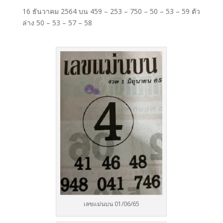
16 ธันวาคม 2564 บน 459 – 253 – 750 – 50 – 53 – 59 ตัว
ล่าง 50 – 53 – 57 – 58
เลขแม่นบน 01/06/65