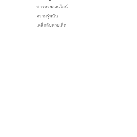
ข่าวหวยออนไลน์
ความรู้พนัน
เคล็ดลับหวยเด็ด