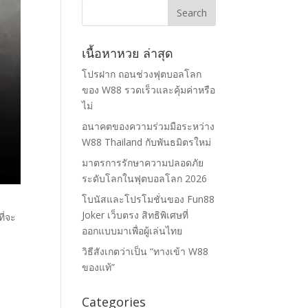
เนื้อหาหวย ล่าสุด
โปรฝาก ถอนช่วงฟุตบอลโลก
ของ W88 รวดเร็วและคุ้มค่าหรือ
ไม่
อนาคตของความร่วมมือระหว่าง
W88 Thailand กับพันธมิตรใหม่
มาตรการรักษาความปลอดภัย
ระดับโลกในฟุตบอลโลก 2026
โบนัสและโปรโมชั่นของ Fun88
Joker เว็บตรง สิทธิพิเศษที่
ี่จะ
ออกแบบมาเพื่อผู้เล่นไทย
วิธีสังเกตว่าเป็น “ทางเข้า W88
ของแท้”
Categories