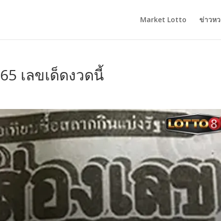
Market Lotto
ข่าวหว
5 เลขเด็ดงวดนี้