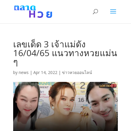
เลขเด็ด 3 เจ้าแม่ดัง
16/04/65 แนวทางหวยแม่น
ๆ
by
news
|
Apr 14, 2022
|
ข่าวหวยออนไลน์