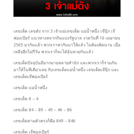
เลขเด็ด เลขดัง จาก 3 เจ้าแม่เลขเด็ด แม่น้ำหนึ่ง เจ๊นุ๊ก เจ๊
ฟองเบียร์ แนวทางสลากกินแบ่งรัฐบาล งวดวันที่ 16 เมษายน
2565 มากันแล้ว พวกเราหากันมาให้แล้ว ไม่ต้องคิดนาน เมื่อ
เหลืออีกไม่กี่วัน พวกเราก็จะได้ลุ้นหวยกันแล้ว
เลขเด็ดปัจจุบันมีมากมายหลายสำนัก และพวกเราก็รวมกัน
มาให้ในที่เดียวเลย กับเลขเด็ดแม่น้ำหนึ่ง เลขเด็ดเจ๊นุ๊ก และ
เลขเด็ดเจ๊ฟองเบียร์
เลขเด็ด แม่น้ำหนึ่ง
เลขเด็ด 8 – 4
เลขเด็ด 84 – 89 – 49 – 46 – 86
เลขเด็ดสามตัวตรงก็คือ 849 – 846
เลขเด็ด เจ๊ฟองเบียร์