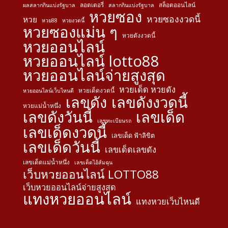
ลอตเตอรี่
สล็อตออนไลน์
ผลสลากกินแบ่งรัฐบาล
สลากกินแบ่งรัฐบาล
หวยซอง
หวยซองงวดนี้
หวย
หวย88
หวยงวดนี้
หวยซองแม่น ๆ
หวยดังงวดนี้
หวยออนไลน์
หวยออนไลน์ lotto88
หวยออนไลน์จ่ายสูงสุด
หวยเด็ด หวยดัง
หวยเด็ดงวดนี้
หวยออนไลน์เว็บไหนดี
เลขดัง
เลขดังงวดนี้
หวยแม่น้ำหนึ่ง
เลขดังวันนี้
เลขเด็ด
เลขทะเบียนรถ
เลขเด็ดงวดนี้
เลขเด็ด ฟ้าลิขิต
เลขเด็ดวันนี้
เลขเด็ดเลขดัง
เลขเด็ดแม่น้ำหนึ่ง
เลขเด็ดไอ้ส้มฉุน
เว็บหวยออนไลน์ LOTTO88
เว็บหวยออนไลน์จ่ายสูงสุด
แทงหวยออนไลน์
แทงหวยเว็บไหนดี