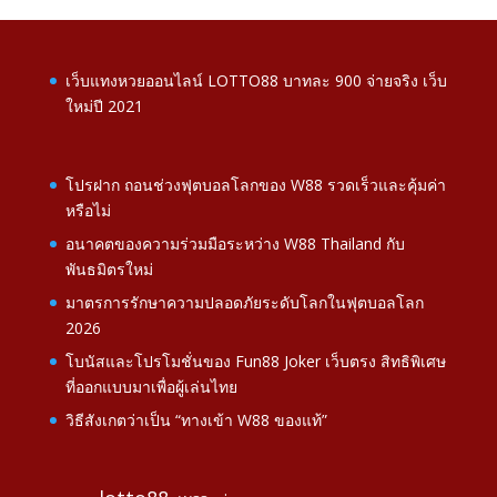
เว็บแทงหวยออนไลน์ LOTTO88 บาทละ 900 จ่ายจริง เว็บ
ใหม่ปี 2021
โปรฝาก ถอนช่วงฟุตบอลโลกของ W88 รวดเร็วและคุ้มค่า
หรือไม่
อนาคตของความร่วมมือระหว่าง W88 Thailand กับ
พันธมิตรใหม่
มาตรการรักษาความปลอดภัยระดับโลกในฟุตบอลโลก
2026
โบนัสและโปรโมชั่นของ Fun88 Joker เว็บตรง สิทธิพิเศษ
ที่ออกแบบมาเพื่อผู้เล่นไทย
วิธีสังเกตว่าเป็น “ทางเข้า W88 ของแท้”