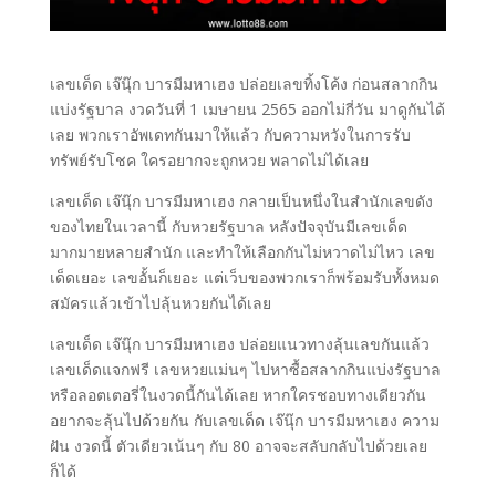
เลขเด็ด เจ๊นุ๊ก บารมีมหาเฮง ปล่อยเลขทิ้งโค้ง ก่อนสลากกิน
แบ่งรัฐบาล งวดวันที่ 1 เมษายน 2565 ออกไม่กี่วัน มาดูกันได้
เลย พวกเราอัพเดทกันมาให้แล้ว กับความหวังในการรับ
ทรัพย์รับโชค ใครอยากจะถูกหวย พลาดไม่ได้เลย
เลขเด็ด เจ๊นุ๊ก บารมีมหาเฮง กลายเป็นหนึ่งในสำนักเลขดัง
ของไทยในเวลานี้ กับหวยรัฐบาล หลังปัจจุบันมีเลขเด็ด
มากมายหลายสำนัก และทำให้เลือกกันไม่หวาดไม่ไหว เลข
เด็ดเยอะ เลขอั้นก็เยอะ แต่เว็บของพวกเราก็พร้อมรับทั้งหมด
สมัครแล้วเข้าไปลุ้นหวยกันได้เลย
เลขเด็ด เจ๊นุ๊ก บารมีมหาเฮง ปล่อยแนวทางลุ้นเลขกันแล้ว
เลขเด็ดแจกฟรี เลขหวยแม่นๆ ไปหาซื้อสลากกินแบ่งรัฐบาล
หรือลอตเตอรี่ในงวดนี้กันได้เลย หากใครชอบทางเดียวกัน
อยากจะลุ้นไปด้วยกัน กับเลขเด็ด เจ๊นุ๊ก บารมีมหาเฮง ความ
ฝัน งวดนี้ ตัวเดียวเน้นๆ กับ 80 อาจจะสลับกลับไปด้วยเลย
ก็ได้