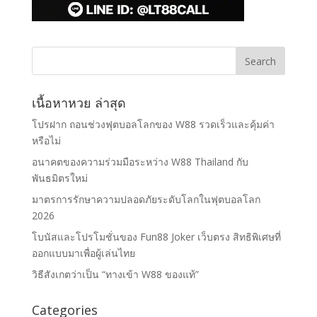
เนื้อหาหวย ล่าสุด
โปรฝาก ถอนช่วงฟุตบอลโลกของ W88 รวดเร็วและคุ้มค่า
หรือไม่
อนาคตของความร่วมมือระหว่าง W88 Thailand กับ
พันธมิตรใหม่
มาตรการรักษาความปลอดภัยระดับโลกในฟุตบอลโลก
2026
โบนัสและโปรโมชั่นของ Fun88 Joker เว็บตรง สิทธิพิเศษที่
ออกแบบมาเพื่อผู้เล่นไทย
วิธีสังเกตว่าเป็น “ทางเข้า W88 ของแท้”
Categories