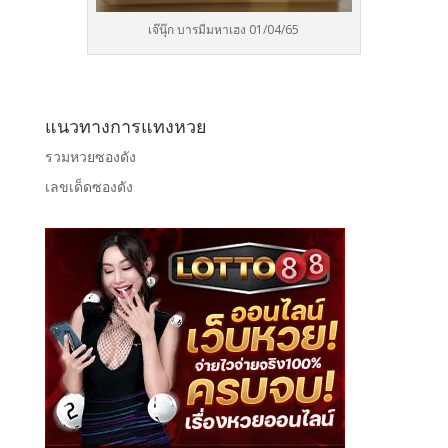
เจ๊นุ๊ก บารมีมหาเฮง 01/04/65
แนวทางการแทงหวย
รวมหวยซองดัง
เลขเด็ดซองดัง