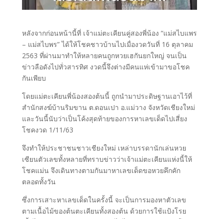
หลังจากก่อนหน้านี้ที่ เจ้าแม่ตะเคียนคู่สองพี่น้อง “แม่สไบแพร
– แม่สไบพร” ได้ให้โชคชาวบ้านไปเมื่องวดวันที่ 16 ตุลาคม
2563 ที่ผ่านมาทำให้หลายคนถูกหวยเฮกันยกใหญ่ จนเป็น
ข่าวลือดังไปทั่วสารทิศ งวดนี้จึงต่างมีคนแห่เข้ามาขอโชค
กันเพียบ
โดยแม่ตะเคียนพี่น้องสองต้นนี้ ถูกนำมาประดิษฐานเอาไว้ที่
สำนักสงฆ์บ้านริมขาน ต.ดอนเปา อ.แม่วาง จังหวัดเชียงใหม่
และวันนี้นับว่าเป็นโค้งสุดท้ายของการหาเลขเด็ดไปเสี่ยง
โชคงวด 1/11/63
จึงทำให้ประชาชนชาวเชียงใหม่ เหล่าบรรดานักเล่นหวย
เซียนตัวเลขทั้งหลายที่ทราบข่าวว่าเจ้าแม่ตะเคียนแห่งนี้ให้
โชคแม่น จึงเดินทางตามกันมาหาเลขเด็ดขอหวยคึกคัก
ตลอดทั้งวัน
ซึ่งการเสาะหาเลขเด็ดในครั้งนี้ จะเป็นการมองหาตัวเลข
ตามเนื้อไม้ของต้นตะเคียนทั้งสองต้น ด้วยการใช้แป้งโรย