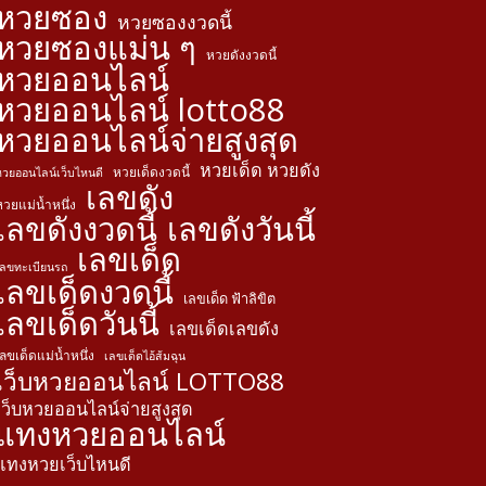
หวยซอง
หวยซองงวดนี้
หวยซองแม่น ๆ
หวยดังงวดนี้
หวยออนไลน์
หวยออนไลน์ lotto88
หวยออนไลน์จ่ายสูงสุด
หวยเด็ด หวยดัง
หวยเด็ดงวดนี้
วยออนไลน์เว็บไหนดี
เลขดัง
วยแม่น้ำหนึ่ง
เลขดังงวดนี้
เลขดังวันนี้
เลขเด็ด
เลขทะเบียนรถ
เลขเด็ดงวดนี้
เลขเด็ด ฟ้าลิขิต
เลขเด็ดวันนี้
เลขเด็ดเลขดัง
ลขเด็ดแม่น้ำหนึ่ง
เลขเด็ดไอ้ส้มฉุน
เว็บหวยออนไลน์ LOTTO88
เว็บหวยออนไลน์จ่ายสูงสุด
แทงหวยออนไลน์
แทงหวยเว็บไหนดี