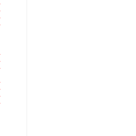
–
–
–
–
–
–
–
–
–
–
–