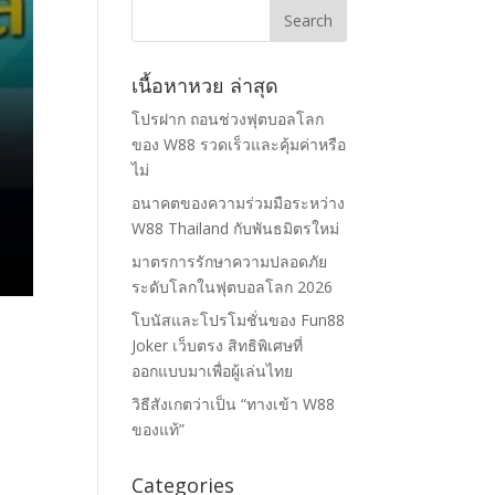
เนื้อหาหวย ล่าสุด
โปรฝาก ถอนช่วงฟุตบอลโลก
ของ W88 รวดเร็วและคุ้มค่าหรือ
ไม่
อนาคตของความร่วมมือระหว่าง
W88 Thailand กับพันธมิตรใหม่
มาตรการรักษาความปลอดภัย
ระดับโลกในฟุตบอลโลก 2026
โบนัสและโปรโมชั่นของ Fun88
Joker เว็บตรง สิทธิพิเศษที่
ออกแบบมาเพื่อผู้เล่นไทย
วิธีสังเกตว่าเป็น “ทางเข้า W88
ของแท้”
Categories