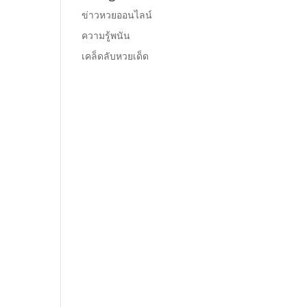
ข่าวหวยออนไลน์
ความรู้พนัน
เคล็ดลับหวยเด็ด