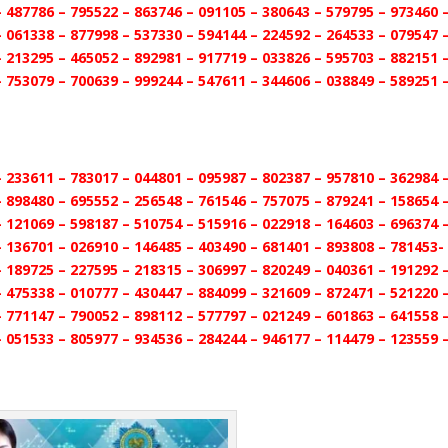
– 487786 – 795522 – 863746 – 091105 – 380643 – 579795 – 973460 
– 061338 – 877998 – 537330 – 594144 – 224592 – 264533 – 079547 
– 213295 – 465052 – 892981 – 917719 – 033826 – 595703 – 882151 
– 753079 – 700639 – 999244 – 547611 – 344606 – 038849 – 589251 
– 233611 – 783017 – 044801 – 095987 – 802387 – 957810 – 362984 
– 898480 – 695552 – 256548 – 761546 – 757075 – 879241 – 158654 
– 121069 – 598187 – 510754 – 515916 – 022918 – 164603 – 696374 
– 136701 – 026910 – 146485 – 403490 – 681401 – 893808 – 781453-
– 189725 – 227595 – 218315 – 306997 – 820249 – 040361 – 191292 
– 475338 – 010777 – 430447 – 884099 – 321609 – 872471 – 521220 
– 771147 – 790052 – 898112 – 577797 – 021249 – 601863 – 641558 
– 051533 – 805977 – 934536 – 284244 – 946177 – 114479 – 123559 