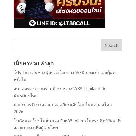
เนื้อหาหวย ล่าสุด
โปรฝาก ถอนช่วงฟุตบอลโลกของ W88 รวดเร็วและคุ้มค่า
หรือไม่
อนาคตของความร่วมมือระหว่าง W88 Thailand กับ
พันธมิตรใหม่
มาตรการรักษาความปลอดภัยระดับโลกในฟุตบอลโลก
2026
โบนัสและโปรโมชั่นของ Fun88 Joker เว็บตรง สิทธิพิเศษที่
ออกแบบมาเพื่อผู้เล่นไทย