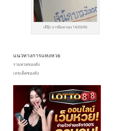
เจ๊นุ๊ก บารมีมหาเฮง 16/03/65
แนวทางการแทงหวย
รวมหวยซองดัง
เลขเด็ดซองดัง