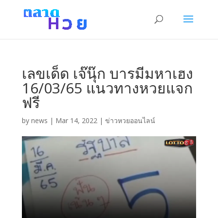
เลขเด็ด เจ๊นุ๊ก บารมีมหาเฮง
16/03/65 แนวทางหวยแจก
ฟรี
by
news
|
Mar 14, 2022
|
ข่าวหวยออนไลน์