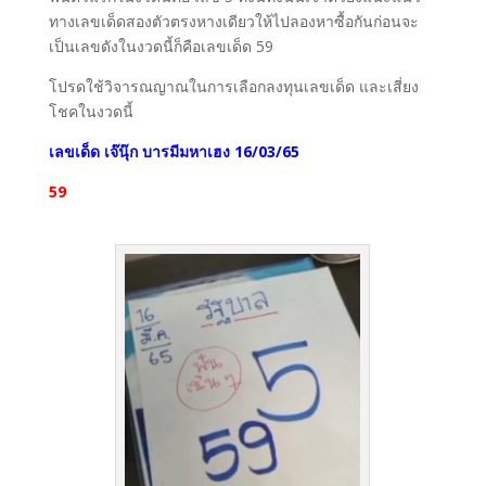
ทางเลขเด็ดสองตัวตรงหางเดียวให้ไปลองหาซื้อกันก่อนจะ
เป็นเลขดังในงวดนี้ก็คือเลขเด็ด 59
โปรดใช้วิจารณญาณในการเลือกลงทุนเลขเด็ด และเสี่ยง
โชคในงวดนี้
เลขเด็ด เจ๊นุ๊ก บารมีมหาเฮง 16/03/65
59