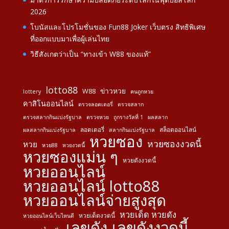
2026
โบนัสและโปรโมชั่นของ Fun88 Joker เว็บตรง สิทธิพิเศษ
ที่ออกแบบมาเพื่อผู้เล่นไทย
วิธีสังเกตว่าเป็น “ทางเข้า W88 ของแท้”
lotto88
ข่าวหวย
W88
lottery
คนถูกหวย
คาสิโนออนไลน์
ตรวจลอตเตอรี่
ตรวจสลาก
ตรวจสลากกินแบ่งรัฐบาล
ตรวจหวย
ถูกรางวัลที่ 1
ผลสลาก
ลอตเตอรี่
สล็อตออนไลน์
ผลสลากกินแบ่งรัฐบาล
สลากกินแบ่งรัฐบาล
หวยซอง
หวยซองงวดนี้
หวย
หวย88
หวยงวดนี้
หวยซองแม่น ๆ
หวยดังงวดนี้
หวยออนไลน์
หวยออนไลน์ lotto88
หวยออนไลน์จ่ายสูงสุด
หวยเด็ด หวยดัง
หวยเด็ดงวดนี้
หวยออนไลน์เว็บไหนดี
เลขดัง
เลขดังงวดนี้