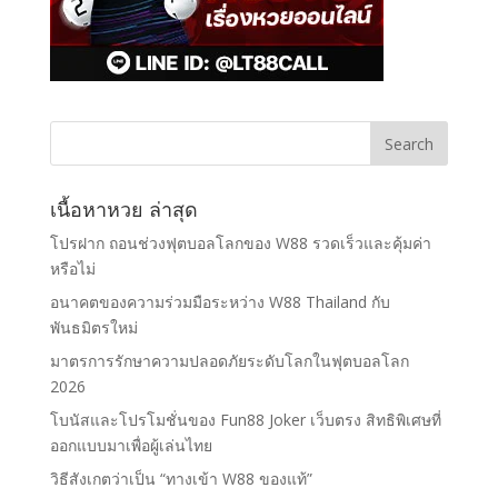
เนื้อหาหวย ล่าสุด
โปรฝาก ถอนช่วงฟุตบอลโลกของ W88 รวดเร็วและคุ้มค่า
หรือไม่
อนาคตของความร่วมมือระหว่าง W88 Thailand กับ
พันธมิตรใหม่
มาตรการรักษาความปลอดภัยระดับโลกในฟุตบอลโลก
2026
โบนัสและโปรโมชั่นของ Fun88 Joker เว็บตรง สิทธิพิเศษที่
ออกแบบมาเพื่อผู้เล่นไทย
วิธีสังเกตว่าเป็น “ทางเข้า W88 ของแท้”