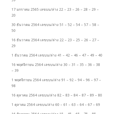
17 มกราคม 2565 เลขบน/ล่าง 22 – 23 – 26 – 28 – 29 –
20
30 ธันวาคม 2564 เลขบน/ล่าง 51 – 52 – 54 – 57 – 58 –
50
16 ธันวาคม 2564 เลขบน/ล่าง 22 – 23 – 25 – 26 – 27 –
29
1 ธันวาคม 2564 เลขบน/ล่าง 41 – 42 – 46 – 47 – 49 – 40
16 พฤศจิกายน 2564 เลขบน/ล่าง 30 – 31 – 35 – 36 – 38
– 39
1 พฤศจิกายน 2564 เลขบน/ล่าง 91 – 92 – 94 – 96 – 97 –
98
16 ตุลาคม 2564 เลขบน/ล่าง 82 – 83 – 84 – 87 – 89 – 80
1 ตุลาคม 2564 เลขบน/ล่าง 60 – 61 – 63 – 64 – 67 – 69
16 กันยายน 2564 เลขบน/ล่าง 15 – 45 – 65 – 75 – 85 –