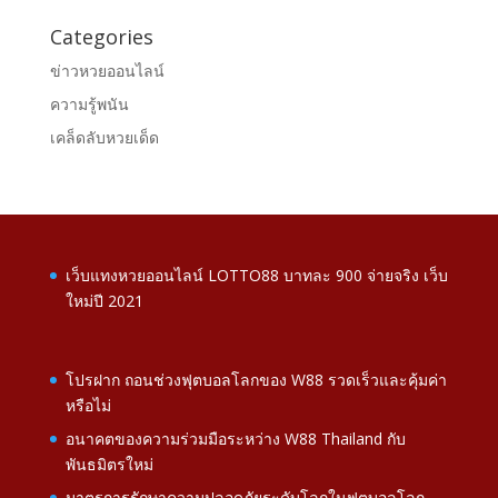
Categories
ข่าวหวยออนไลน์
ความรู้พนัน
เคล็ดลับหวยเด็ด
เว็บแทงหวยออนไลน์ LOTTO88 บาทละ 900 จ่ายจริง เว็บ
ใหม่ปี 2021
โปรฝาก ถอนช่วงฟุตบอลโลกของ W88 รวดเร็วและคุ้มค่า
หรือไม่
อนาคตของความร่วมมือระหว่าง W88 Thailand กับ
พันธมิตรใหม่
มาตรการรักษาความปลอดภัยระดับโลกในฟุตบอลโลก