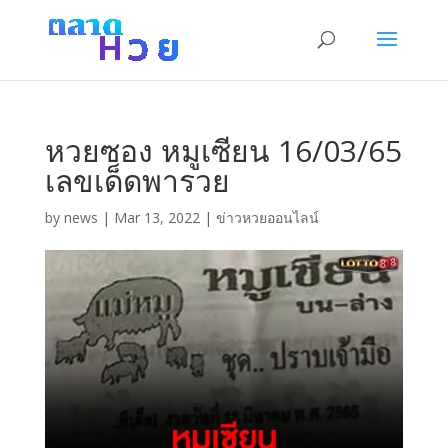
หวยซอง หมูเซียน 16/03/65
เลขเด็ดพารวย
by
news
|
Mar 13, 2022
|
ข่าวหวยออนไลน์