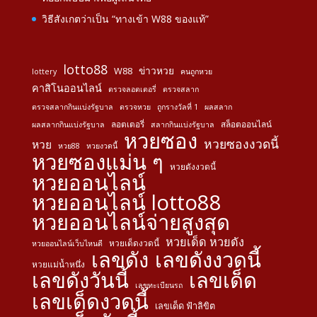
วิธีสังเกตว่าเป็น “ทางเข้า W88 ของแท้”
lotto88
ข่าวหวย
W88
lottery
คนถูกหวย
คาสิโนออนไลน์
ตรวจลอตเตอรี่
ตรวจสลาก
ตรวจสลากกินแบ่งรัฐบาล
ตรวจหวย
ถูกรางวัลที่ 1
ผลสลาก
ลอตเตอรี่
สล็อตออนไลน์
ผลสลากกินแบ่งรัฐบาล
สลากกินแบ่งรัฐบาล
หวยซอง
หวยซองงวดนี้
หวย
หวย88
หวยงวดนี้
หวยซองแม่น ๆ
หวยดังงวดนี้
หวยออนไลน์
หวยออนไลน์ lotto88
หวยออนไลน์จ่ายสูงสุด
หวยเด็ด หวยดัง
หวยเด็ดงวดนี้
หวยออนไลน์เว็บไหนดี
เลขดัง
เลขดังงวดนี้
หวยแม่น้ำหนึ่ง
เลขดังวันนี้
เลขเด็ด
เลขทะเบียนรถ
เลขเด็ดงวดนี้
เลขเด็ด ฟ้าลิขิต