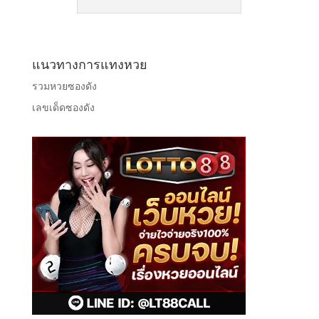
แนวทางการแทงหวย
รวมหวยซองดัง
เลขเด็ดซองดัง