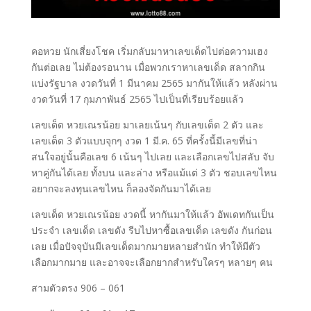
คอหวย นักเสี่ยงโชค เริ่มกลับมาหาเลขเด็ดไปต่อความเฮง
กันต่อเลย ไม่ต้องรอนาน เมื่อพวกเราหาเลขเด็ด สลากกิน
แบ่งรัฐบาล งวดวันที่ 1 มีนาคม 2565 มากันให้แล้ว หลังผ่าน
งวดวันที่ 17 กุมภาพันธ์ 2565 ไปเป็นที่เรียบร้อยแล้ว
เลขเด็ด หวยเณรน้อย มาเลยเน้นๆ กับเลขเด็ด 2 ตัว และ
เลขเด็ด 3 ตัวแบบจุกๆ งวด 1 มี.ค. 65 ที่ครั้งนี้มีเลขที่น่า
สนใจอยู่นั้นคือเลข 6 เน้นๆ ไปเลย และเลือกเลขไปสลับ จับ
หาคู่กันได้เลย ทั้งบน และล่าง หรือแม้แต่ 3 ตัว ชอบเลขไหน
อยากจะลงทุนเลขไหน ก็ลองจัดกันมาได้เลย
เลขเด็ด หวยเณรน้อย งวดนี้ หากันมาให้แล้ว อัพเดทกันเป็น
ประจำ เลขเด็ด เลขดัง รีบไปหาซื้อเลขเด็ด เลขดัง กันก่อน
เลย เมื่อปัจจุบันมีเลขเด็ดมากมายหลายสำนัก ทำให้มีตัว
เลือกมากมาย และอาจจะเลือกยากสำหรับใครๆ หลายๆ คน
สามตัวตรง 906 – 061