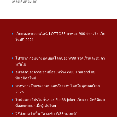
เคล็ดลับหวยเด็ด
เว็บแทงหวยออนไลน์ LOTTO88 บาทละ 900 จ่ายจริง เว็บ
ใหม่ปี 2021
โปรฝาก ถอนช่วงฟุตบอลโลกของ W88 รวดเร็วและคุ้มค่า
หรือไม่
อนาคตของความร่วมมือระหว่าง W88 Thailand กับ
พันธมิตรใหม่
มาตรการรักษาความปลอดภัยระดับโลกในฟุตบอลโลก
2026
โบนัสและโปรโมชั่นของ Fun88 Joker เว็บตรง สิทธิพิเศษ
ที่ออกแบบมาเพื่อผู้เล่นไทย
วิธีสังเกตว่าเป็น “ทางเข้า W88 ของแท้”