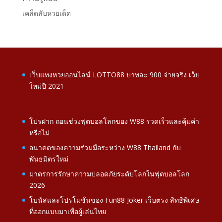
เคล็ดลับหวยเด็ด
เว็บแทงหวยออนไลน์ LOTTO88 บาทละ 900 จ่ายจริง เว็บ
ใหม่ปี 2021
โปรฝาก ถอนช่วงฟุตบอลโลกของ W88 รวดเร็วและคุ้มค่า
หรือไม่
อนาคตของความร่วมมือระหว่าง W88 Thailand กับ
พันธมิตรใหม่
มาตรการรักษาความปลอดภัยระดับโลกในฟุตบอลโลก
2026
โบนัสและโปรโมชั่นของ Fun88 Joker เว็บตรง สิทธิพิเศษ
ที่ออกแบบมาเพื่อผู้เล่นไทย