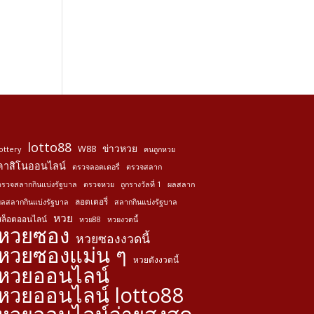
lotto88
ข่าวหวย
W88
ottery
คนถูกหวย
คาสิโนออนไลน์
ตรวจลอตเตอรี่
ตรวจสลาก
ตรวจสลากกินแบ่งรัฐบาล
ตรวจหวย
ถูกรางวัลที่ 1
ผลสลาก
ลอตเตอรี่
ผลสลากกินแบ่งรัฐบาล
สลากกินแบ่งรัฐบาล
หวย
สล็อตออนไลน์
หวย88
หวยงวดนี้
หวยซอง
หวยซองงวดนี้
หวยซองแม่น ๆ
หวยดังงวดนี้
หวยออนไลน์
หวยออนไลน์ lotto88