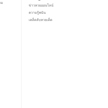
วาม
ข่าวหวยออนไลน์
ความรู้พนัน
เคล็ดลับหวยเด็ด