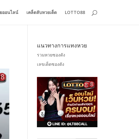
ยออนไลน์
เคล็ดลับหวยเด็ด
LOTTO88
แนวทางการแทงหวย
รวมหวยซองดัง
เลขเด็ดซองดัง