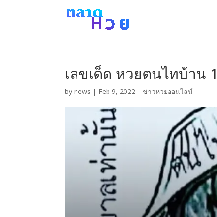
เลขเด็ด หวยตนไทบ้าน 
by
news
|
Feb 9, 2022
|
ข่าวหวยออนไลน์