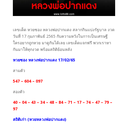
เลขเด็ด หวยซอง หลวงพ่อปากแดง สลากกินแบ่งรัฐบาล งวด
วันที่ 17 กุมภาพันธ์ 2565 กับความหวังในการเป็นเศรษฐี
ใครอยากถูกหวย มาดูกันได้เลย เลขเด็ดแจกฟรี พวกเราหา
กันมาให้ทุกงวด พร้อมสถิติย้อนหลัง
หวยซอง หลวงพ่อปากแดง 17/02/65
สามตัว
547 – 604 – 097
สองตัว
40 – 04 – 43 – 34 – 48 – 84 – 71 – 17 – 74 – 47 – 79 –
97
สถิติเก่า (หวยหลวงพ่อปากแดง)