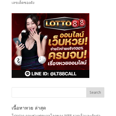
เลขเด็ดซองดัง
เนื้อหาหวย ล่าสุด
โปรฝาก ถอนช่วงฟุตบอลโลกของ W88 รวดเร็วและคุ้มค่า