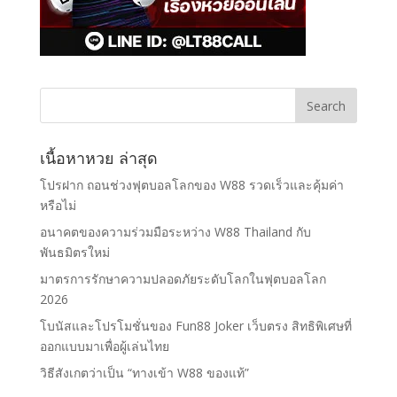
เนื้อหาหวย ล่าสุด
โปรฝาก ถอนช่วงฟุตบอลโลกของ W88 รวดเร็วและคุ้มค่า
หรือไม่
อนาคตของความร่วมมือระหว่าง W88 Thailand กับ
พันธมิตรใหม่
มาตรการรักษาความปลอดภัยระดับโลกในฟุตบอลโลก
2026
โบนัสและโปรโมชั่นของ Fun88 Joker เว็บตรง สิทธิพิเศษที่
ออกแบบมาเพื่อผู้เล่นไทย
วิธีสังเกตว่าเป็น “ทางเข้า W88 ของแท้”