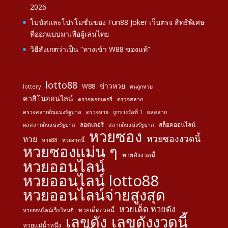
2026
โบนัสและโปรโมชั่นของ Fun88 Joker เว็บตรง สิทธิพิเศษ
ที่ออกแบบมาเพื่อผู้เล่นไทย
วิธีสังเกตว่าเป็น “ทางเข้า W88 ของแท้”
lotto88
ข่าวหวย
W88
lottery
คนถูกหวย
คาสิโนออนไลน์
ตรวจลอตเตอรี่
ตรวจสลาก
ตรวจสลากกินแบ่งรัฐบาล
ตรวจหวย
ถูกรางวัลที่ 1
ผลสลาก
ลอตเตอรี่
สล็อตออนไลน์
ผลสลากกินแบ่งรัฐบาล
สลากกินแบ่งรัฐบาล
หวยซอง
หวยซองงวดนี้
หวย
หวย88
หวยงวดนี้
หวยซองแม่น ๆ
หวยดังงวดนี้
หวยออนไลน์
หวยออนไลน์ lotto88
หวยออนไลน์จ่ายสูงสุด
หวยเด็ด หวยดัง
หวยเด็ดงวดนี้
หวยออนไลน์เว็บไหนดี
เลขดัง
เลขดังงวดนี้
หวยแม่น้ำหนึ่ง