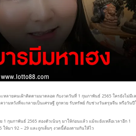
 และหลายคนเฝ้าติดตามมาตลอด กับงวดวันที่ 1 กุมภาพันธ์ 2565 ใครยังไม่มีเ
ความหวังที่จะกลายเป็นเศรษฐี ถูกหวย รับทรัพย์ กับช่วงวันตรุษจีน หรือวันปี
ย 1 กุมภาพันธ์ 2565 สองตัวเน้นๆ มาให้ก่อนแล้ว แม้จะยังเหลือเวลาอีก 1
65 ให้มา 92 – 29 และถูกเต็มๆ งวดนี้ต้องตามกันให้ไว