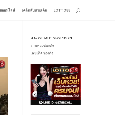
ยออนไลน์
เคล็ดลับหวยเด็ด
LOTTO88
แนวทางการแทงหวย
รวมหวยซองดัง
เลขเด็ดซองดัง