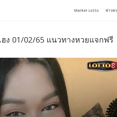
Market Lotto
ข่าวหว
มหาเฮง 01/02/65 แนวทางหวยแจกฟรี