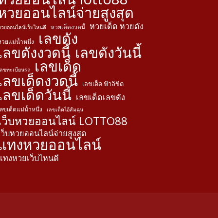
หวยออนไลน์จ่ายสูงสุด
หวยเด็ด หวยดัง
หวยเด็ดงวดนี้
วยออนไลน์เว็บไหนดี
เลขดัง
วยแม่น้ำหนึ่ง
เลขดังงวดนี้
เลขดังวันนี้
เลขเด็ด
เลขทะเบียนรถ
เลขเด็ดงวดนี้
เลขเด็ด ฟ้าลิขิต
เลขเด็ดวันนี้
เลขเด็ดเลขดัง
ลขเด็ดแม่น้ำหนึ่ง
เลขเด็ดไอ้ส้มฉุน
เว็บหวยออนไลน์ LOTTO88
เว็บหวยออนไลน์จ่ายสูงสุด
แทงหวยออนไลน์
แทงหวยเว็บไหนดี