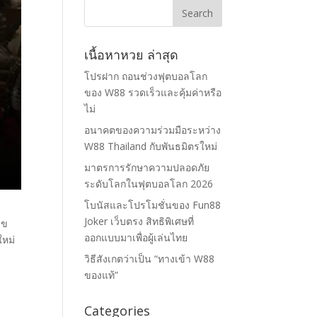
เนื้อหาหวย ล่าสุด
โปรฝาก ถอนช่วงฟุตบอลโลก
ของ W88 รวดเร็วและคุ้มค่าหรือ
ไม่
อนาคตของความร่วมมือระหว่าง
W88 Thailand กับพันธมิตรใหม่
มาตรการรักษาความปลอดภัย
ระดับโลกในฟุตบอลโลก 2026
โบนัสและโปรโมชั่นของ Fun88
Joker เว็บตรง สิทธิพิเศษที่
ลข
ออกแบบมาเพื่อผู้เล่นไทย
ใหม่
วิธีสังเกตว่าเป็น “ทางเข้า W88
ของแท้”
Categories