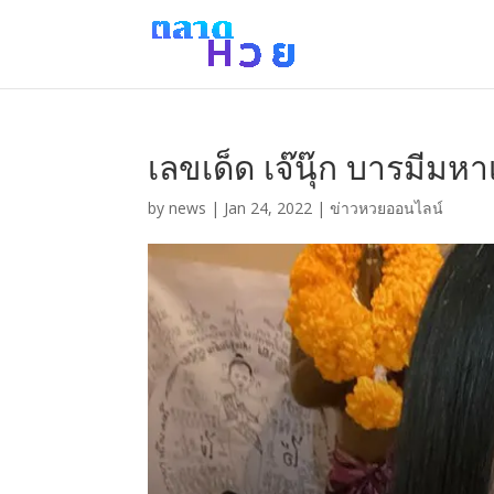
เลขเด็ด เจ๊นุ๊ก บารมี
by
news
|
Jan 24, 2022
|
ข่าวหวยออนไลน์