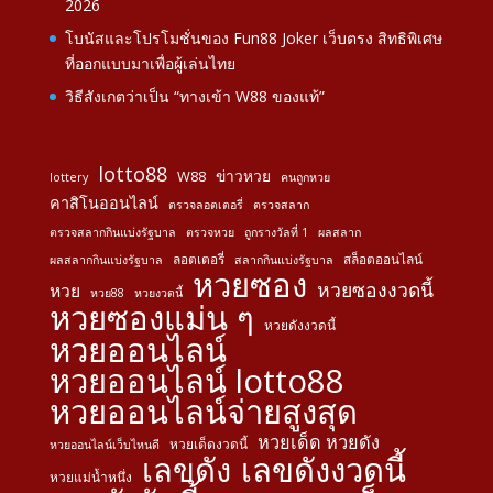
2026
โบนัสและโปรโมชั่นของ Fun88 Joker เว็บตรง สิทธิพิเศษ
ที่ออกแบบมาเพื่อผู้เล่นไทย
วิธีสังเกตว่าเป็น “ทางเข้า W88 ของแท้”
lotto88
ข่าวหวย
W88
lottery
คนถูกหวย
คาสิโนออนไลน์
ตรวจลอตเตอรี่
ตรวจสลาก
ตรวจสลากกินแบ่งรัฐบาล
ตรวจหวย
ถูกรางวัลที่ 1
ผลสลาก
ลอตเตอรี่
สล็อตออนไลน์
ผลสลากกินแบ่งรัฐบาล
สลากกินแบ่งรัฐบาล
หวยซอง
หวยซองงวดนี้
หวย
หวย88
หวยงวดนี้
หวยซองแม่น ๆ
หวยดังงวดนี้
หวยออนไลน์
หวยออนไลน์ lotto88
หวยออนไลน์จ่ายสูงสุด
หวยเด็ด หวยดัง
หวยเด็ดงวดนี้
หวยออนไลน์เว็บไหนดี
เลขดัง
เลขดังงวดนี้
หวยแม่น้ำหนึ่ง