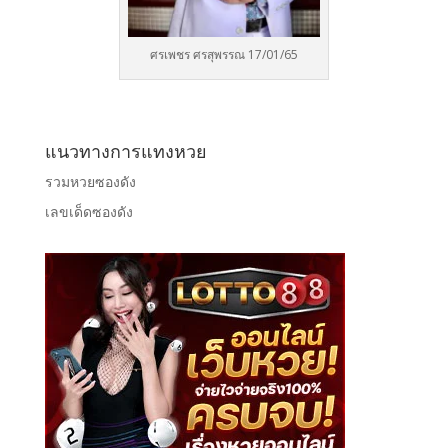
ศรเพชร ศรสุพรรณ 17/01/65
แนวทางการแทงหวย
รวมหวยซองดัง
เลขเด็ดซองดัง