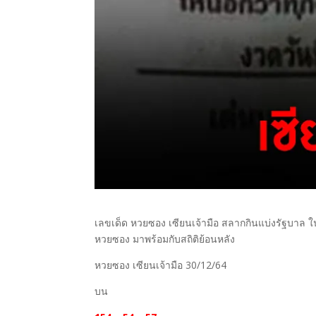
เลขเด็ด หวยซอง เซียนเจ้ามือ สลากกินแบ่งรัฐบาล 
หวยซอง มาพร้อมกับสถิติย้อนหลัง
หวยซอง เซียนเจ้ามือ 30/12/64
บน