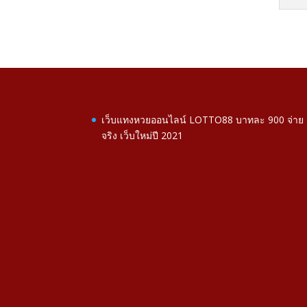
เว็บแทงหวยออนไลน์ LOTTO88 บาทละ 900 จ่าย
จริง เว็บใหม่ปี 2021