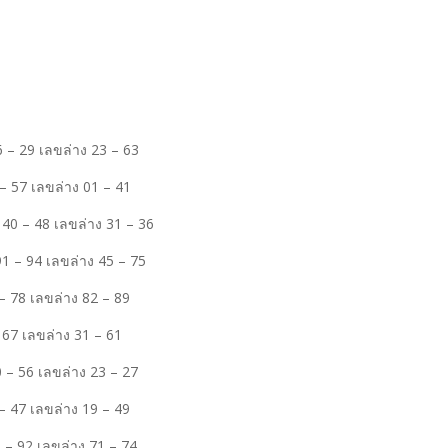
 – 29 เลขล่าง 23 – 63
– 57 เลขล่าง 01 – 41
40 – 48 เลขล่าง 31 – 36
1 – 94 เลขล่าง 45 – 75
– 78 เลขล่าง 82 – 89
 67 เลขล่าง 31 – 61
 – 56 เลขล่าง 23 – 27
– 47 เลขล่าง 19 – 49
 – 92 เลขล่าง 71 – 74