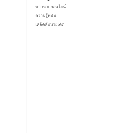
ข่าวหวยออนไลน์
ความรู้พนัน
เคล็ดลับหวยเด็ด