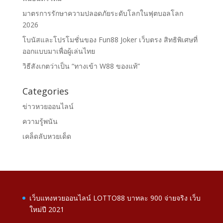
มาตรการรักษาความปลอดภัยระดับโลกในฟุตบอลโลก
2026
โบนัสและโปรโมชั่นของ Fun88 Joker เว็บตรง สิทธิพิเศษที่
ออกแบบมาเพื่อผู้เล่นไทย
วิธีสังเกตว่าเป็น “ทางเข้า W88 ของแท้”
Categories
ข่าวหวยออนไลน์
ความรู้พนัน
เคล็ดลับหวยเด็ด
เว็บแทงหวยออนไลน์ LOTTO88 บาทละ 900 จ่ายจริง เว็บ
ใหม่ปี 2021