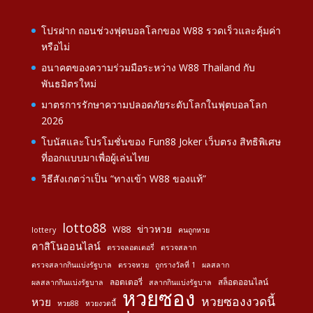
โปรฝาก ถอนช่วงฟุตบอลโลกของ W88 รวดเร็วและคุ้มค่า
หรือไม่
อนาคตของความร่วมมือระหว่าง W88 Thailand กับ
พันธมิตรใหม่
มาตรการรักษาความปลอดภัยระดับโลกในฟุตบอลโลก
2026
โบนัสและโปรโมชั่นของ Fun88 Joker เว็บตรง สิทธิพิเศษ
ที่ออกแบบมาเพื่อผู้เล่นไทย
วิธีสังเกตว่าเป็น “ทางเข้า W88 ของแท้”
lotto88
ข่าวหวย
W88
lottery
คนถูกหวย
คาสิโนออนไลน์
ตรวจลอตเตอรี่
ตรวจสลาก
ตรวจสลากกินแบ่งรัฐบาล
ตรวจหวย
ถูกรางวัลที่ 1
ผลสลาก
ลอตเตอรี่
สล็อตออนไลน์
ผลสลากกินแบ่งรัฐบาล
สลากกินแบ่งรัฐบาล
หวยซอง
หวยซองงวดนี้
หวย
หวย88
หวยงวดนี้