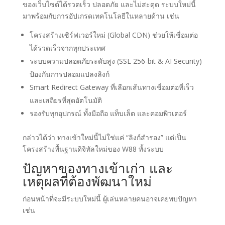
ของเว็บไซต์ได้รวดเร็ว ปลอดภัย และไม่สะดุด ระบบใหม่นี้
มาพร้อมกับการอัปเกรดเทคโนโลยีในหลายด้าน เช่น
โครงสร้างเซิร์ฟเวอร์ใหม่ (Global CDN) ช่วยให้เชื่อมต่อ
ได้รวดเร็วจากทุกประเทศ
ระบบความปลอดภัยระดับสูง (SSL 256-bit & AI Security)
ป้องกันการปลอมแปลงลิงก์
Smart Redirect Gateway ที่เลือกเส้นทางเชื่อมต่อที่เร็ว
และเสถียรที่สุดอัตโนมัติ
รองรับทุกอุปกรณ์ ทั้งมือถือ แท็บเล็ต และคอมพิวเตอร์
กล่าวได้ว่า ทางเข้าใหม่นี้ไม่ใช่แค่ “ลิงก์สำรอง” แต่เป็น
โครงสร้างพื้นฐานดิจิทัลใหม่ของ W88 ทั้งระบบ
ปัญหาของทางเข้าเก่า และ
เหตุผลที่ต้องพัฒนาใหม่
ก่อนหน้าที่จะมีระบบใหม่นี้ ผู้เล่นหลายคนอาจเคยพบปัญหา
เช่น