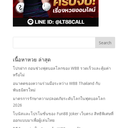
เนื้อหาหวย ล่าสุด
โปรฝาก ถอนช่วงฟุตบอลโลกของ W88 รวดเร็วและคุ้มค่า
หรือไม่
อนาคตของความร่วมมือระหว่าง W88 Thailand กับ
พันธมิตรใหม่
มาตรการรักษาความปลอดภัยระดับโลกในฟุตบอลโลก
2026
โบนัสและโปรโมชั่นของ Fun88 Joker เว็บตรง สิทธิพิเศษที่
ออกแบบมาเพื่อผู้เล่นไทย