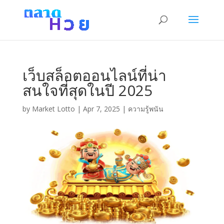
เว็บสล็อตออนไลน์ที่น่า
สนใจที่สุดในปี 2025
by
Market Lotto
|
Apr 7, 2025
|
ความรู้พนัน