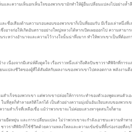
็นและความเห็นอกเห็นใจของพวกเขามักทำให้ผู้อื่นเปลี่ยนแปลงไปอย่างล้ำล
ะชื่อเสียงด้านความรอบคอบของพวกเขาก็เป็นที่ยอมรับ มีเรื่องเล่าหนึ่งที่เล
่อนซึ่งอาจก่อให้เกิดอันตรายอย่างใหญ่หลวงได้หากเปิดเผยออกไป ความสามาร
นระหว่างอำนาจและความไว้วางใจนั้นน่าทึ่งมาก ทำให้พวกเขาเป็นที่ต้องก
ข้าง เนื่องจากมีเสน่ห์ดึงดูดใจ เรื่องราวหนึ่งเล่าถึงศิลปินชาวราศีพิจิกที่การแส
ยนแปลงชีวิตของผู้ที่ได้สัมผัสกับผลงานของพวกเขาไปตลอดกาล พลังงานดึงด
บความสำเร็จของพวกเขา แต่พวกเขาปล่อยให้การกระทำของตัวเองพูดแทนตัวเอ
ี ในที่สุดก็ทำลายสถิติโลกได้ เป็นตัวอย่างความมุ่งมั่นอันเงียบสงบของพวกเ
วามสำเร็จที่เหลือเชื่อ แม้ว่าพวกเขาจะไม่ค่อยแสวงหาจุดสนใจก็ตาม
 ความยืดหยุ่น และการเปลี่ยนแปลง ไม่ว่าพวกเขาจะกำลังเอาชนะความท้าทายที
า ชาวราศีพิจิกก็ใช้ชีวิตด้วยความหลงใหลและความเข้มข้นที่ทิ้งร่องรอยที่ลบไ