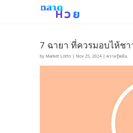
7 ฉายา ที่ควรมอบไห้ชาว
by
Market Lotto
|
Nov 25, 2024
|
ความรู้พนัน