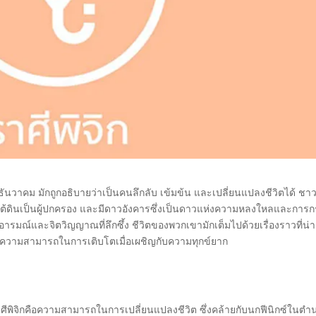
5 ธันวาคม มักถูกอธิบายว่าเป็นคนลึกลับ เข้มข้น และเปลี่ยนแปลงชีวิตได้ ชา
กใต้ดินเป็นผู้ปกครอง และมีดาวอังคารซึ่งเป็นดาวแห่งความหลงใหลและการ
บอารมณ์และจิตวิญญาณที่ลึกซึ้ง ชีวิตของพวกเขามักเต็มไปด้วยเรื่องราวที่น่า
ะความสามารถในการเติบโตเมื่อเผชิญกับความทุกข์ยาก
าศีพิจิกคือความสามารถในการเปลี่ยนแปลงชีวิต ซึ่งคล้ายกับนกฟีนิกซ์ในต