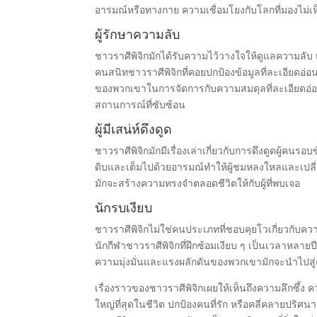
อารมณ์หรือทางกาย ความเชื่อมโยงกับโลกที่มองไม่เห
ผู้รักษาความลับ
ชาวราศีพิจิกมักได้รับความไว้วางใจให้ดูแลความลับ แล
คนสนิทชาวราศีพิจิกที่คอยปกป้องข้อมูลที่ละเอียดอ
ของพวกเขาในการจัดการกับความสมดุลที่ละเอียดอ่อ
สถานการณ์ที่ซับซ้อน
ผู้มีเสน่ห์ดึงดูด
ชาวราศีพิจิกมักมีเรื่องเล่าเกี่ยวกับการดึงดูดผู้คนรอบ
ดิบและเต็มไปด้วยอารมณ์ทำให้ผู้ชมหลงใหลและเปลี่
มักจะสร้างความทรงจำตลอดชีวิตให้กับผู้ที่พบเจอ
นักรบเงียบ
ชาวราศีพิจิกไม่ใช่คนประเภทที่ชอบคุยโวเกี่ยวกั
นักกีฬาชาวราศีพิจิกที่ฝึกซ้อมเงียบ ๆ เป็นเวลาหลายป
ความมุ่งมั่นและแรงผลักดันของพวกเขามักจะนำไปสู่ค
เรื่องราวของชาวราศีพิจิกเผยให้เห็นถึงความลึกซึ้ง
ใหญ่ที่สุดในชีวิต ปกป้องคนที่รัก หรือคลี่คลายปริศน