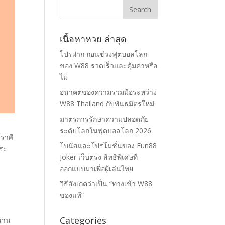
เนื้อหาหวย ล่าสุด
โปรฝาก ถอนช่วงฟุตบอลโลก
ของ W88 รวดเร็วและคุ้มค่าหรือ
ไม่
อนาคตของความร่วมมือระหว่าง
W88 Thailand กับพันธมิตรใหม่
มาตรการรักษาความปลอดภัย
ระดับโลกในฟุตบอลโลก 2026
วราศี
โบนัสและโปรโมชั่นของ Fun88
กระ
Joker เว็บตรง สิทธิพิเศษที่
ออกแบบมาเพื่อผู้เล่นไทย
วิธีสังเกตว่าเป็น “ทางเข้า W88
ของแท้”
Categories
ำนาน