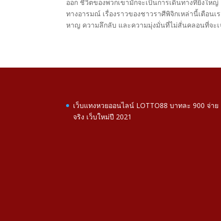
ออก ชีวิตของพวกเขามักจะเป็นการเดินทางที่ยิ่งใหญ
ทางอารมณ์ เรื่องราวของชาวราศีพิจิกเหล่านี้เตือน
หาญ ความลึกลับ และความมุ่งมั่นที่ไม่สั่นคลอนที่จะเจร
เว็บแทงหวยออนไลน์ LOTTO88 บาทละ 900 จ่าย
จริง เว็บใหม่ปี 2021