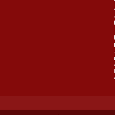
ห
ห
เ