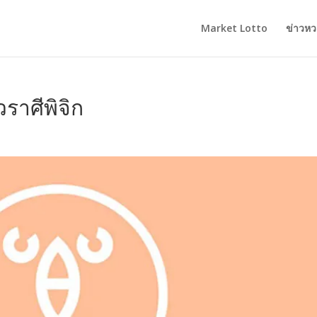
Market Lotto
ข่าวหว
ราศีพิจิก