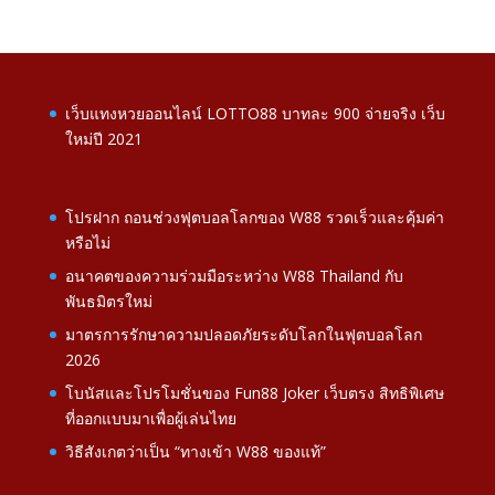
เว็บแทงหวยออนไลน์ LOTTO88 บาทละ 900 จ่ายจริง เว็บ
ใหม่ปี 2021
โปรฝาก ถอนช่วงฟุตบอลโลกของ W88 รวดเร็วและคุ้มค่า
หรือไม่
อนาคตของความร่วมมือระหว่าง W88 Thailand กับ
พันธมิตรใหม่
มาตรการรักษาความปลอดภัยระดับโลกในฟุตบอลโลก
2026
โบนัสและโปรโมชั่นของ Fun88 Joker เว็บตรง สิทธิพิเศษ
ที่ออกแบบมาเพื่อผู้เล่นไทย
วิธีสังเกตว่าเป็น “ทางเข้า W88 ของแท้”