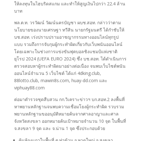
ให้ลงทุนในไฮบริดสแกม และทำให้สูญเงินไปกว่า 22.4 ล้าน
บาท
พล.ต.ท. วรวัฒน์ วัฒน์นครบัญชา ผบช.สอท. กล่าวว่าตาม
นโยบายของนายเศรษฐา ทวีสิน นายกรัฐมนตรี ได้กำชับให้
บช.สอท. เร่งปราบปรามอาชญากรรมทางออนไลน์ทุกรูป
แบบ รวมถึงการจับกุมผู้กระทำผิดเกี่ยวกับเว็บพนันออนไลน์
โดยเฉพาะในช่วงการแข่งขันฟุตบอลชิงแชมป์แห่งชาติ
ยุโรป 2024 (UEFA EURO 2024) ซึ่ง บช.สอท. ได้ดำเนินการ
ตรวจสอบหาผู้กระทำผิดมาอย่างต่อเนื่อง จนพบเว็บไซต์พนัน
ออนไลน์จำนวน 5 เว็บไซต์ ได้แก่ 4dking.club,
88lotto.club, mawin8s.com, huay-dd.com และ
viphuay88.com
ต่อมาตำรวจชุดสืบสวน กก.วิเคราะข่าวฯ บก.สอท.2 ลงพื้นที่
หาพยานหลักฐานจนพบความเชื่อมโยงผู้กระทำผิด รวบรวม
พยานหลักฐานขออนุมัติหมายค้นจากศาลอาญาและศาล
จังหวัดสงขลา ออกหมายค้นเป้าหมายจำนวน 10 จุด ในพื้นที่
จ.สงขลา 9 จุด และ จ.น่าน 1 จุด ซึ่งประกอบด้วย
ค้นห้องแถวในพื้นที่ ต.ท่าข้าม อ.หาดใหญ่ จ.สงขลา