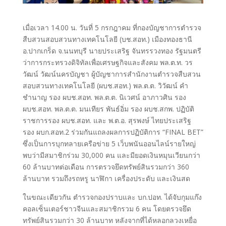
เมื่อเวลา 14.00 น. วันที่ 5 กรกฎาคม ที่กองบัญชาการตำรวจ
สืบสวนสอบสวนทางเทคโนโลยี (บช.สอท.) เมืองทองธานี
อ.ปากเกร็ด จ.นนทบุรี นายประเสริฐ จันทรรวงทอง รัฐมนตรี
ว่าการกระทรวงดิจิทัลเพื่อเศรษฐกิจและสังคม พล.ต.ท. วร
วัฒน์ วัฒน์นครบัญชา ผู้บัญชาการสำนักงานตำรวจสืบสวน
สอบสวนทางเทคโนโลยี (ผบช.สอท.) พล.ต.ต. วิวัฒน์ คำ
ชำนาญ รอง ผบช.สอท. พล.ต.ต. นิเวศน์ อาภาวศิน รอง
ผบช.สอท. พล.ต.ต. มนเทียร พันธ์อิ่ม รอง ผบช.สกพ. ปฏิบัติ
ราชการรอง ผบช.สอท. และ พ.ต.อ. สุรพงษ์ ไทยประเสริฐ
รอง ผบก.สอท.2 ร่วมกันแถลงผลการปฏิบัติการ “FINAL BET”
ซึ่งเป็นการบุกทลายเครือข่าย 5 เว็บพนันออนไลน์รายใหญ่
พบว่ามีสมาชิกร่วม 30,000 คน และมียอดเงินหมุนเวียนกว่า
60 ล้านบาทต่อเดือน การตรวจยึดทรัพย์สินรวมกว่า 360
ล้านบาท รวมถึงรถหรู นาฬิกา เครื่องประดับ และเงินสด
ในขณะเดียวกัน ตำรวจกองปราบและ บก.ปอท. ได้จับกุมแก๊ง
คอลเซ็นเตอร์ชาวจีนและสมาชิกรวม 6 คน โดยตรวจยึด
ทรัพย์สินรวมกว่า 30 ล้านบาท หลังจากที่ได้หลอกลวงเหยื่อ