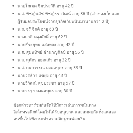
นายโกเมศ จิตประวัติ อายุ 42 ปี
น.ส. พิชญ์ชลัช พิชญ์ธราวัฒน์ อายุ 36 ปี (เจ้าของเว็บและ
ผู้รับผลประโยชน์จากธุรกิจเว็บพนันมานานกว่า 2 ปี)
น.ส. จุรี จิตติ อายุ 63 ปี
นางมาลี ผดุงศักดิ์ อายุ 62 ปี
นายธีระยุทธ แสงทอง อายุ 42 ปี
น.ส. สุมนทิพย์ ชำนาญศิลป์ อายุ 56 ปี
น.ส. สุพัตร ยอดแก้ว อายุ 32 ปี
น.ส. กนกวรรณ มงคลบุตร อายุ 33 ปี
นายวรธิวา แซ่ฝุ่ง อายุ 43 ปี
นายวิวัฒน์ สุขประชา อายุ 57 ปี
นายวรวุธ มงคลบุตร อายุ 30 ปี
ข้อกล่าวหาร่วมกันจัดให้มีการเล่นการพนันทาง
อิเล็กทรอนิกส์โดยไม่ได้รับอนุญาต และสมคบกันตั้งแต่สอง
คนขึ้นไปเพื่อกระทำความผิดฐานฟอกเงิน