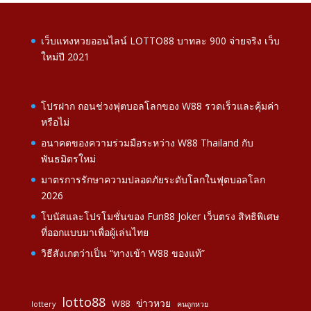
เว็บแทงหวยออนไลน์ LOTTO88 บาทละ 900 จ่ายจริง เว็บ
ใหม่ปี 2021
โปรฝาก ถอนช่วงฟุตบอลโลกของ W88 รวดเร็วและคุ้มค่า
หรือไม่
อนาคตของความร่วมมือระหว่าง W88 Thailand กับ
พันธมิตรใหม่
มาตรการรักษาความปลอดภัยระดับโลกในฟุตบอลโลก
2026
โบนัสและโปรโมชั่นของ Fun88 Joker เว็บตรง สิทธิพิเศษ
ที่ออกแบบมาเพื่อผู้เล่นไทย
วิธีสังเกตว่าเป็น “ทางเข้า W88 ของแท้”
lotto88
ข่าวหวย
W88
lottery
คนถูกหวย