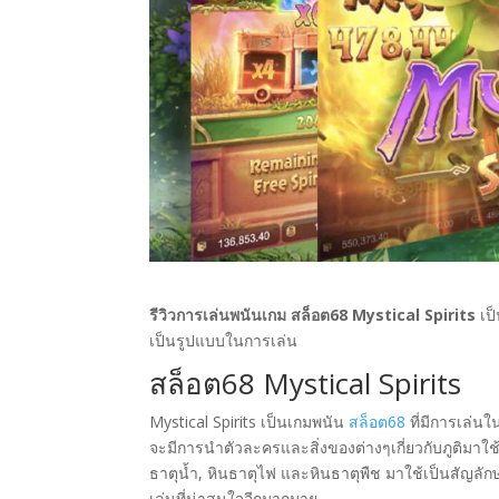
รีวิวการเล่นพนันเกม สล็อต68 Mystical Spirits
เป็
เป็นรูปแบบในการเล่น
สล็อต68 Mystical Spirits
Mystical Spirits เป็นเกมพนัน
สล็อต68
ที่มีการเล่น
จะมีการนำตัวละครและสิ่งของต่างๆเกี่ยวกับภูติมาใช้เป
ธาตุน้ำ, หินธาตุไฟ และหินธาตุพืช มาใช้เป็นสัญลัก
เล่นที่น่าสนใจอีกมากมาย