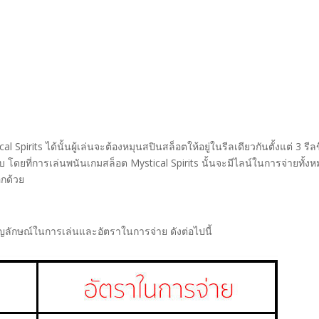
Spirits ได้นั้นผู้เล่นจะต้องหมุนสปินสล็อตให้อยู่ในรีลเดียวกันตั้งแต่ 3 รีลข
ดยที่การเล่นพนันเกมสล็อต Mystical Spirits นั้นจะมีไลน์ในการจ่ายทั้ง
ีกด้วย
ัญลักษณ์ในการเล่นและอัตราในการจ่าย ดังต่อไปนี้