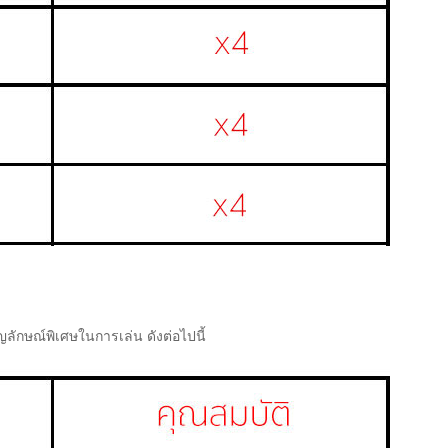
ญลักษณ์พิเศษในการเล่น ดังต่อไปนี้