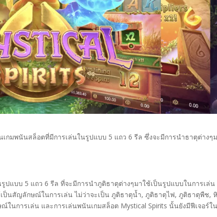
นเกมพนันสล็อตที่มีการเล่นในรูปแบบ 5 แถว 6 รีล ซึ่งจะมีการนำธาตุต่างๆ
ในรูปแบบ 5 แถว 6 รีล ที่จะมีการนำภูติธาตุต่างๆมาใช้เป็นรูปแบบในการเล่
็นสัญลักษณ์ในการเล่น ไม่ว่าจะเป็น ภูติธาตุน้ำ, ภูติธาตุไฟ, ภูติธาตุพืช, ห
ษณ์ในการเล่น และการเล่นพนันเกมสล็อต Mystical Spirits นั้นยังมีฟีเจอร์ใ