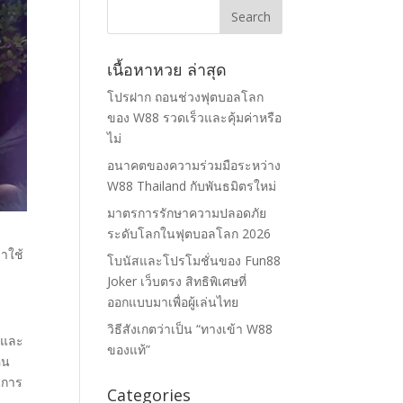
เนื้อหาหวย ล่าสุด
โปรฝาก ถอนช่วงฟุตบอลโลก
ของ W88 รวดเร็วและคุ้มค่าหรือ
ไม่
อนาคตของความร่วมมือระหว่าง
W88 Thailand กับพันธมิตรใหม่
มาตรการรักษาความปลอดภัย
ระดับโลกในฟุตบอลโลก 2026
มาใช้
โบนัสและโปรโมชั่นของ Fun88
Joker เว็บตรง สิทธิพิเศษที่
ออกแบบมาเพื่อผู้เล่นไทย
วิธีสังเกตว่าเป็น “ทางเข้า W88
น และ
ของแท้”
ิน
นการ
Categories