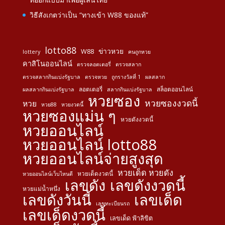
วิธีสังเกตว่าเป็น “ทางเข้า W88 ของแท้”
lotto88
ข่าวหวย
W88
lottery
คนถูกหวย
คาสิโนออนไลน์
ตรวจลอตเตอรี่
ตรวจสลาก
ตรวจสลากกินแบ่งรัฐบาล
ตรวจหวย
ถูกรางวัลที่ 1
ผลสลาก
ลอตเตอรี่
สล็อตออนไลน์
ผลสลากกินแบ่งรัฐบาล
สลากกินแบ่งรัฐบาล
หวยซอง
หวยซองงวดนี้
หวย
หวย88
หวยงวดนี้
หวยซองแม่น ๆ
หวยดังงวดนี้
หวยออนไลน์
หวยออนไลน์ lotto88
หวยออนไลน์จ่ายสูงสุด
หวยเด็ด หวยดัง
หวยเด็ดงวดนี้
หวยออนไลน์เว็บไหนดี
เลขดัง
เลขดังงวดนี้
หวยแม่น้ำหนึ่ง
เลขดังวันนี้
เลขเด็ด
เลขทะเบียนรถ
เลขเด็ดงวดนี้
เลขเด็ด ฟ้าลิขิต