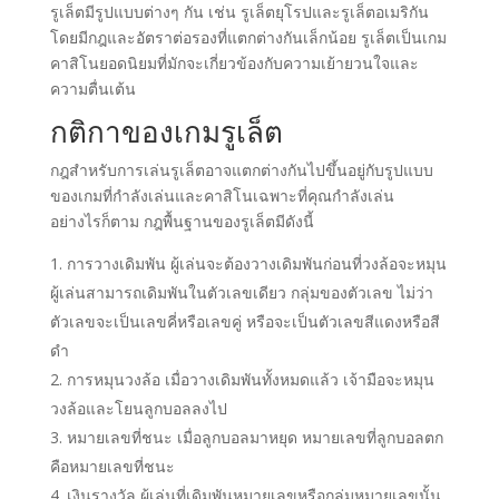
รูเล็ตมีรูปแบบต่างๆ กัน เช่น รูเล็ตยุโรปและรูเล็ตอเมริกัน
โดยมีกฎและอัตราต่อรองที่แตกต่างกันเล็กน้อย รูเล็ตเป็นเกม
คาสิโนยอดนิยมที่มักจะเกี่ยวข้องกับความเย้ายวนใจและ
ความตื่นเต้น
กติกาของเกมรูเล็ต
กฎสำหรับการเล่นรูเล็ตอาจแตกต่างกันไปขึ้นอยู่กับรูปแบบ
ของเกมที่กำลังเล่นและคาสิโนเฉพาะที่คุณกำลังเล่น
อย่างไรก็ตาม กฎพื้นฐานของรูเล็ตมีดังนี้
การวางเดิมพัน ผู้เล่นจะต้องวางเดิมพันก่อนที่วงล้อจะหมุน
ผู้เล่นสามารถเดิมพันในตัวเลขเดียว กลุ่มของตัวเลข ไม่ว่า
ตัวเลขจะเป็นเลขคี่หรือเลขคู่ หรือจะเป็นตัวเลขสีแดงหรือสี
ดำ
การหมุนวงล้อ เมื่อวางเดิมพันทั้งหมดแล้ว เจ้ามือจะหมุน
วงล้อและโยนลูกบอลลงไป
หมายเลขที่ชนะ เมื่อลูกบอลมาหยุด หมายเลขที่ลูกบอลตก
คือหมายเลขที่ชนะ
เงินรางวัล ผู้เล่นที่เดิมพันหมายเลขหรือกลุ่มหมายเลขนั้น