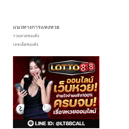
แนวทางการแทงหวย
รวมหวยซองดัง
เลขเด็ดซองดัง