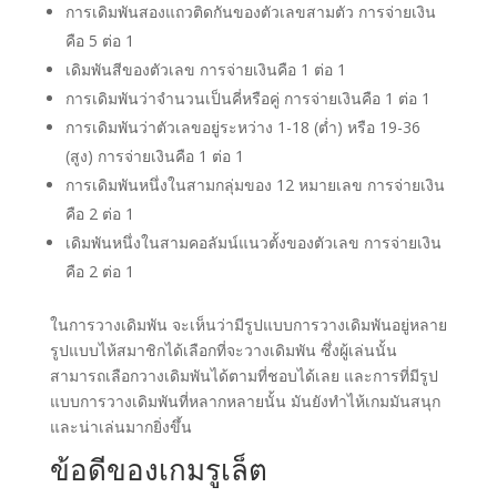
การเดิมพันสองแถวติดกันของตัวเลขสามตัว การจ่ายเงิน
คือ 5 ต่อ 1
เดิมพันสีของตัวเลข การจ่ายเงินคือ 1 ต่อ 1
การเดิมพันว่าจำนวนเป็นคี่หรือคู่ การจ่ายเงินคือ 1 ต่อ 1
การเดิมพันว่าตัวเลขอยู่ระหว่าง 1-18 (ต่ำ) หรือ 19-36
(สูง) การจ่ายเงินคือ 1 ต่อ 1
การเดิมพันหนึ่งในสามกลุ่มของ 12 หมายเลข การจ่ายเงิน
คือ 2 ต่อ 1
เดิมพันหนึ่งในสามคอลัมน์แนวตั้งของตัวเลข การจ่ายเงิน
คือ 2 ต่อ 1
ในการวางเดิมพัน จะเห็นว่ามีรูปแบบการวางเดิมพันอยู่หลาย
รูปแบบไห้สมาชิกได้เลือกที่จะวางเดิมพัน ซึ่งผู้เล่นนั้น
สามารถเลือกวางเดิมพันได้ตามที่ชอบได้เลย และการที่มีรูป
แบบการวางเดิมพันที่หลากหลายนั้น มันยังทำไห้เกมมันสนุก
และน่าเล่นมากยิ่งขึ้น
ข้อดีของเกมรูเล็ต