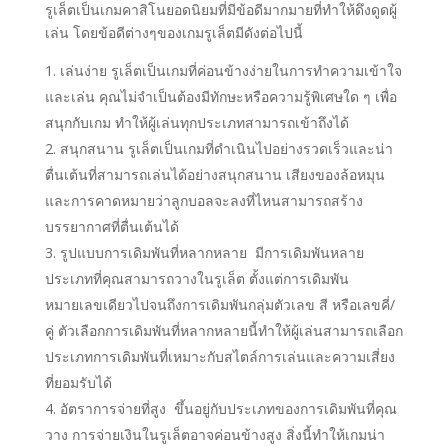
รูเล็ตเป็นเกมคาสิโนยอดนิยมที่มีข้อดีมากมายที่ทำให้ดึงดูดผู้
เล่น โดยข้อดีต่างๆของเกมรูเล็ตมีดังต่อไปนี้
เล่นง่าย รูเล็ตเป็นเกมที่ค่อนข้างง่ายในการทำความเข้าใจ
และเล่น คุณไม่จำเป็นต้องมีทักษะหรือความรู้พิเศษใด ๆ เพื่อ
สนุกกับเกม ทำให้ผู้เล่นทุกประเภทสามารถเข้าถึงได้
สนุกสนาน รูเล็ตเป็นเกมที่ดำเนินไปอย่างรวดเร็วและน่า
ตื่นเต้นที่สามารถเล่นได้อย่างสนุกสนาน เสียงของล้อหมุน
และการคาดหมายว่าลูกบอลจะลงที่ไหนสามารถสร้าง
บรรยากาศที่ตื่นเต้นได้
รูปแบบการเดิมพันที่หลากหลาย มีการเดิมพันหลาย
ประเภทที่คุณสามารถวางในรูเล็ต ตั้งแต่การเดิมพัน
หมายเลขเดียวไปจนถึงการเดิมพันกลุ่มตัวเลข สี หรือเลขคี่/
คู่ ตัวเลือกการเดิมพันที่หลากหลายนี้ทำให้ผู้เล่นสามารถเลือก
ประเภทการเดิมพันที่เหมาะกับสไตล์การเล่นและความเสี่ยง
ที่ยอมรับได้
อัตราการจ่ายที่สูง ขึ้นอยู่กับประเภทของการเดิมพันที่คุณ
วาง การจ่ายเงินในรูเล็ตอาจค่อนข้างสูง สิ่งนี้ทำให้เกมน่า